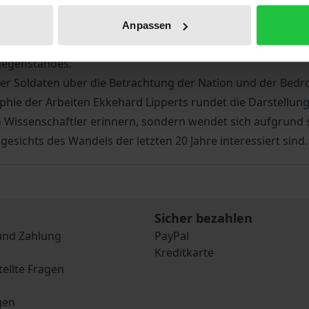
in ihren Werken der sozialwissenschaftlichen Betrachtung 
en Ruf. Er hat über 300 Bücher, Buch- und Zeitschriftenbei
Anpassen
n. Die in diesem Band vorgestellte Auswahl aus dem Nachlaß
gegenstandes.
er Soldaten über die Betrachtung der Nation und der Bedr
graphie der Arbeiten Ekkehard Lipperts rundet die Darstellung
n Wissenschaftler erinnern, sondern wendet sich aufgrund 
esichts des Wandels der letzten 20 Jahre interessiert sind.
Sicher bezahlen
und Zahlung
PayPal
Kreditkarte
tellte Fragen
gen