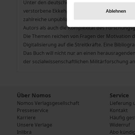
Unter den deutschen Wissenschaftlern, die sich 
verstorbene Ekkehard Lippert einen fast einmalig
Ablehnen
zahlreiche unpublizierte Manuskripte hinterlasse
Autors als auch die Komplexität des Forschungs
Die Themen reichen von Fragen der Motivation d
Digitalisierung auf die Streitkräfte. Eine Biblio
Das Buch will nicht nur an einen herausragende
der sozialwissenschaftlichen Militärforschung ang
Über Nomos
Service
Nomos Verlagsgesellschaft
Lieferung 
Presseservice
Kontakt
Karriere
Häufig ges
Unsere Verlage
Widerruf
Inlibra
Abo kündi