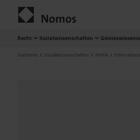
Zum Inhalt springen
Recht
Sozialwissenschaften
Geisteswissens
Startseite
/
Sozialwissenschaften
/
Politik
/
Internation