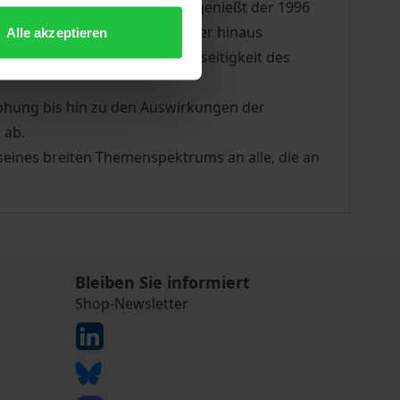
des Militärs gewidmet haben, genießt der 1996
träge veröffentlicht und darüber hinaus
Alle akzeptieren
 verdeutlicht sowohl die Vielseitigkeit des
ohung bis hin zu den Auswirkungen der
 ab.
seines breiten Themenspektrums an alle, die an
Bleiben Sie informiert
Shop-Newsletter