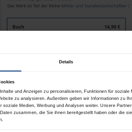
Das Werk ist Teil der Reihe
Militär und Sozialwissenschaften | 
Buch
14,90 €
ISBN 978-3-7890-5577-5
Nicht lieferbar
Details
In den Warenkorb
Zur Wunschliste hinzufü
Hinweise zu Versandkosten
Cookies
nhalte und Anzeigen zu personalisieren, Funktionen für soziale
Website zu analysieren. Außerdem geben wir Informationen zu I
r soziale Medien, Werbung und Analysen weiter. Unsere Partner
Bibliografische Angaben
 Daten zusammen, die Sie ihnen bereitgestellt haben oder die s
n.