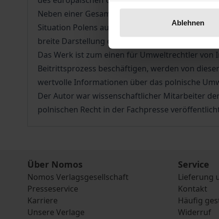
des europäischen Umweltrechts von Anfang an m
Neben einer Gesamtdarstellung des Umweltrechts 
Ablehnen
Situation Polens auch gewinnbringend Instrumen
breite Darstellung des polnischen Umweltrechts 
Das Werk ist zum einen für Umweltrechtler von I
Beitrittsprozess beschäftigen, werden von diese
wertvolle Informationen über das polnische Umwe
Der Autor war wissenschaftlicher Mitarbeiter de
polnischen Recht in der Fachpresse veröffentlich
Über Nomos
Service
Nomos Verlagsgesellschaft
Lieferung 
Presseservice
Kontakt
Karriere
Häufig ges
Unsere Verlage
Widerruf