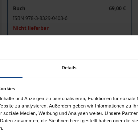
Buch
69,00 €
ISBN 978-3-8329-0403-6
Nicht lieferbar
In den Warenkorb
Zur Wunschliste hinzufü
Hinweise zu Versandkosten
Details
Cookies
Bibliografische Angaben
nhalte und Anzeigen zu personalisieren, Funktionen für soziale
Website zu analysieren. Außerdem geben wir Informationen zu I
r soziale Medien, Werbung und Analysen weiter. Unsere Partner
tlichen Systems Polens hin zur Marktwirtschaft und zum d
 Daten zusammen, die Sie ihnen bereitgestellt haben oder die s
n.
gere Tradition zurückblicken kann. Dies eröffnet die Mögl