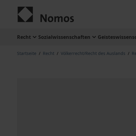
Zum Inhalt springen
Recht
Sozialwissenschaften
Geisteswissens
Startseite
/
Recht
/
Völkerrecht/Recht des Auslands
/
R