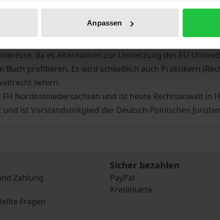
it zu berücksichtigen.
werden die Instrumente des polnischen Umweltrechts kritis
Anpassen
te eingesetzt werden, welche im deutschen Umweltrecht kei
gab es bislang noch nicht.
nteresse, da es Alternativen zur Umsetzung des EU-Umweltre
m Buch profitieren. Es wird schließlich auch Praktikern (
ltrecht liefern.
r FH Nordostniedersachsen und ist heute Rechtsanwalt in 
t und ist Vorstandsmitglied der Deutsch-Polnischen Juristen
Sicher bezahlen
und Zahlung
PayPal
Kreditkarte
tellte Fragen