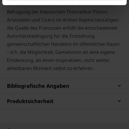
der antiken Demokratie mit der anschließenden
Befragung der klassischen Theoretiker Platon,
Aristoteles und Cicero im dritten Kapitel bestätigen:
die Quelle des Franzosen erfüllt die entscheidende
Autoritätsbedingung für die Entstehung
gemeinschaftlichen Handelns im öffentlichen Raum
– d.h. die Möglichkeit, Gemeinsinn als eine eigene
Entdeckung, als einen inspirativen, nicht weiter
ableitbaren Moment selbst zu erfahren.
Bibliografische Angaben
Produktsicherheit