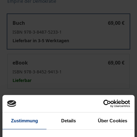
Empirie der Demokratie
Das Prinzip der Republik
Buch
69,00 €
ISBN 978-3-8487-5233-1
Lieferbar in 3-5 Werktagen
Das Prinzip der Republik
eBook
69,00 €
ISBN 978-3-8452-9413-1
Lieferbar
Preisangaben inkl. MwSt. Abhängig von der Lieferadresse
kann die MwSt. an der Kasse variieren.
Zustimmung
Details
Über Cookies
In den Warenkorb
Zur Wunschliste hinzufügen