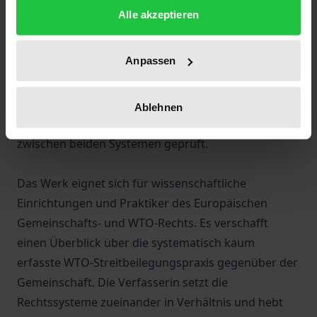
Parallelfälle und Überschneidungen heraus. Der
Alle akzeptieren
mögliche Konflikt zwischen den Institutionen wird
durch die von der Verfasserin befürwortete
Anpassen
Bindungswirkung der
Streitbeilegungsentscheidungen im
Gemeinschaftsrecht aufgelöst. Außerdem werden
Ablehnen
Möglichkeiten einer Verfahrensverknüpfung
zwischen beiden Systemen geprüft.
Das Werk eignet sich für wissenschaftliche
Einrichtungen und Praktiker des Europäischen
Gemeinschafts- und WTO-Rechts. Es verschafft
einen Überblick über die systematisch kaum
erfasste WTO-Streitbeilegungspraxis gegenüber der
Gemeinschaft. Die Verfasserin setzt die
Rechtssysteme zueinander in Verhältnis und hebt