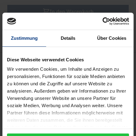
In den Warenkorb
Zur Wunschliste hinzufügen
Hinweise zu Versandkosten
Zustimmung
Details
Über Cookies
Beschreibung
Diese Webseite verwendet Cookies
Wir verwenden Cookies, um Inhalte und Anzeigen zu
personalisieren, Funktionen für soziale Medien anbieten
Zwischen dem WTO-Streitbeilegungsgremium und
zu können und die Zugriffe auf unsere Website zu
dem Gerichtshof der Europäischen Gemeinschaften
analysieren. Außerdem geben wir Informationen zu Ihrer
besteht wegen der sachlichen Nähe ihrer
Verwendung unserer Website an unsere Partner für
Zuständigkeiten ein Spannungsverhältnis. Die
soziale Medien, Werbung und Analysen weiter. Unsere
Verfasserin untersucht die Entscheidungspraxis
Partner führen diese Informationen möglicherweise mit
weiteren Daten zusammen, die Sie ihnen bereitgestellt
beider Spruchkörper insoweit, als sie Bezüge zum
haben oder die sie im Rahmen Ihrer Nutzung der Dienste
jeweils anderen Rechtssystem aufweist, und arbeitet
gesammelt haben.