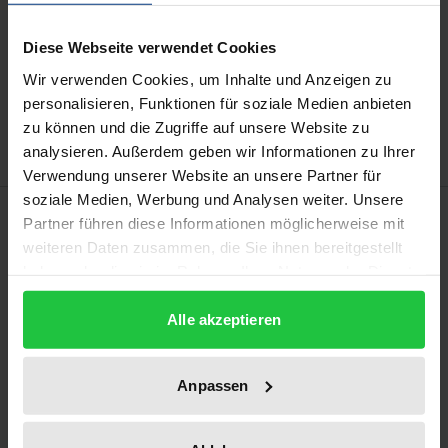
Diese Webseite verwendet Cookies
In den Warenkorb
Wir verwenden Cookies, um Inhalte und Anzeigen zu
Zur Wunschliste hinzufügen
personalisieren, Funktionen für soziale Medien anbieten
Hinweise zu Versandkosten
zu können und die Zugriffe auf unsere Website zu
analysieren. Außerdem geben wir Informationen zu Ihrer
Verwendung unserer Website an unsere Partner für
soziale Medien, Werbung und Analysen weiter. Unsere
Beschreibung
Partner führen diese Informationen möglicherweise mit
weiteren Daten zusammen, die Sie ihnen bereitgestellt
Die Frage, ob bzw. unter welchen Voraussetzungen
haben oder die sie im Rahmen Ihrer Nutzung der Dienste
gesammelt haben.
die Kommunen Berichte zu aktuellen Geschehnissen
Alle akzeptieren
in der Gemeinde publizieren dürfen, ist seit
längerem umstritten. Der Autor hat sich zum Ziel
gesetzt, die Kommunikationstätigkeit im Lichte
Anpassen
diverser Entscheidungen systematisch zu
untersuchen und die Spielräume der Gemeinden für