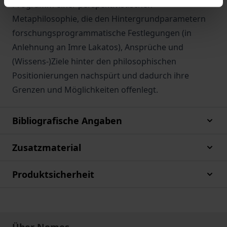
Programm einer perspektivistischen
Metaphilosophie, die den Hintergrundparametern
forschungsprogrammatische Festlegungen (in
Anlehnung an Imre Lakatos), Ansprüche und
(Wissens-)Ziele hinter den philosophischen
Positionierungen nachspürt und dadurch ihre
Grenzen und Möglichkeiten offenlegt.
Bibliografische Angaben
Zusatzmaterial
Produktsicherheit