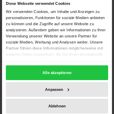
Diese Webseite verwendet Cookies
Zur Wunschliste hinzufügen
Hinweise zu Versandkosten
Wir verwenden Cookies, um Inhalte und Anzeigen zu
personalisieren, Funktionen für soziale Medien anbieten
zu können und die Zugriffe auf unsere Website zu
analysieren. Außerdem geben wir Informationen zu Ihrer
Verwendung unserer Website an unsere Partner für
Beschreibung
soziale Medien, Werbung und Analysen weiter. Unsere
Partner führen diese Informationen möglicherweise mit
Michael Lewin geht es in seinem Buch um die
weiteren Daten zusammen, die Sie ihnen bereitgestellt
Vernunft als ein wohlbegründetes und in
haben oder die sie im Rahmen Ihrer Nutzung der Dienste
zeitgenössischen Kontexten fortführbares
gesammelt haben.
Alle akzeptieren
Forschungsprogramm. Dabei handelt es sich um
eine Theorienreihe zu vielfältigen Arten und
Funktionen der Ideen, mit deren Hilfe die Vernunft
Anpassen
das Verstehen und Wollen steuert und selbstreflexiv
wird. Dazu entwickelt der Autor unter dem
Ablehnen
Stichpunkt „reflektierter Perspektivismus“ das