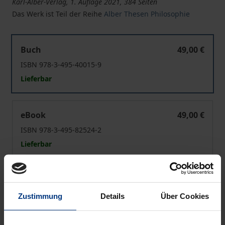
Karl-Alber-Verlag, 1. Auflage 2021, 384 Seiten
Das Werk ist Teil der Reihe
Alber Thesen Philosophie
Das System der Ideen
Buch
49,00 €
ISBN 978-3-495-40015-9
Lieferbar
Das System der Ideen
eBook
49,00 €
ISBN 978-3-495-82524-2
Lieferbar
Preisangaben inkl. MwSt. Abhängig von der Lieferadresse
kann die MwSt. an der Kasse variieren.
Zustimmung
Details
Über Cookies
In den Warenkorb