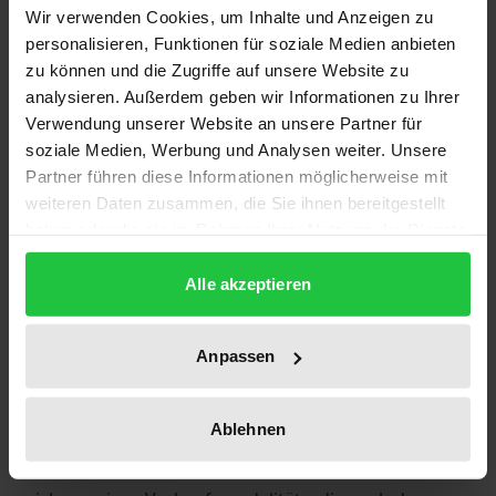
flüchtige, unaufmerksame und deshalb besonders
Wir verwenden Cookies, um Inhalte und Anzeigen zu
schutzbedürftige Verbraucher geschützt werden
personalisieren, Funktionen für soziale Medien anbieten
oder nur der aufmerksame, »mündige« Verbraucher,
zu können und die Zugriffe auf unsere Website zu
der dem Regelbild des »bon père de famille« oder
analysieren. Außerdem geben wir Informationen zu Ihrer
Verwendung unserer Website an unsere Partner für
des »reasonable man« entspricht? Während der
soziale Medien, Werbung und Analysen weiter. Unsere
Europäische Gerichtshof das Verbraucherleitbild
Partner führen diese Informationen möglicherweise mit
des mündigen Verbrauchers vertritt, propagiert die
weiteren Daten zusammen, die Sie ihnen bereitgestellt
deutsche Rechtsordnung seit jeher das
haben oder die sie im Rahmen Ihrer Nutzung der Dienste
Verbraucherleitbild des schutzbedürftigen,
gesammelt haben.
flüchtigen Verbrauchers. Wie verhält sich das in
Alle akzeptieren
anderen Ländern, insbesondere solchen, die – wie
die früheren Ostblockländer – junge
Anpassen
Wettbewerbsgesetze haben? Kann der Europäische
Gerichtshof den nationalen Rechtsordnungen
Ablehnen
Vorschriften dazu machen, welches
Verbraucherleitbild anzuwenden ist oder handelt es