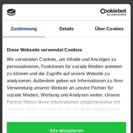
In den Warenkorb
Zur Wunschliste hinzufügen
Zustimmung
Details
Über Cookies
Hinweise zu Versandkosten
Diese Webseite verwendet Cookies
Beschreibung
Wir verwenden Cookies, um Inhalte und Anzeigen zu
personalisieren, Funktionen für soziale Medien anbieten
zu können und die Zugriffe auf unsere Website zu
Freie, öffentlichen Meinungsbildung ist das
analysieren. Außerdem geben wir Informationen zu Ihrer
Herzstück der Demokratie. Doch digitale
Verwendung unserer Website an unsere Partner für
Kommunikation und datengetriebene Kuratierung
soziale Medien, Werbung und Analysen weiter. Unsere
von Inhalten verändern das der Demokratie eigene
Partner führen diese Informationen möglicherweise mit
weiteren Daten zusammen, die Sie ihnen bereitgestellt
Konzept von Öffentlichkeit und erfordern neue
haben oder die sie im Rahmen Ihrer Nutzung der Dienste
gesetzliche Rahmenbedingungen. In diesem
gesammelt haben.
Sammelband führen Expert:innen der Rechts- und
Alle akzeptieren