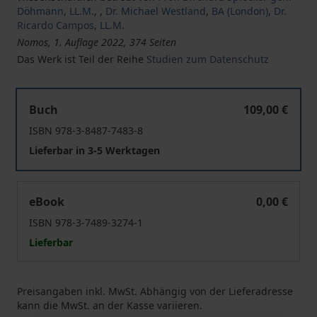
Döhmann
,
LL.M.
,
,
Dr. Michael Westland
,
BA (London)
,
Dr.
Ricardo Campos
,
LL.M.
Nomos, 1. Auflage 2022, 374 Seiten
Das Werk ist Teil der Reihe
Studien zum Datenschutz
Demokratie und Öffentlichkeit im 21. Jahrhundert – zur
Buch
109,00 €
ISBN 978-3-8487-7483-8
Lieferbar in 3-5 Werktagen
Demokratie und Öffentlichkeit im 21. Jahrhundert – zur
eBook
0,00 €
ISBN 978-3-7489-3274-1
Lieferbar
Preisangaben inkl. MwSt. Abhängig von der Lieferadresse
kann die MwSt. an der Kasse variieren.