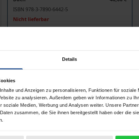
ISBN 978-3-7890-6442-5
Nicht lieferbar
In den Warenkorb
Zur Wunschliste hinzufü
Hinweise zu Versandkosten
Details
Cookies
Bibliografische Angaben
nhalte und Anzeigen zu personalisieren, Funktionen für soziale
Website zu analysieren. Außerdem geben wir Informationen zu I
r soziale Medien, Werbung und Analysen weiter. Unsere Partner
 des Kalten Krieges vor 10 Jahren um mehr als ein Drittel g
 Daten zusammen, die Sie ihnen bereitgestellt haben oder die s
n.
ffnung auf eine direkte Friedensdividende für nachhaltige
en um diese Friedensdividende. Wer hat vom Rückgang der
schiedlichen Ländern verwendet oder verschwanden sie dur