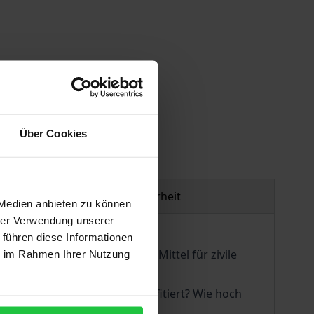
gen
Über Cookies
Produktsicherheit
 Medien anbieten zu können
hrer Verwendung unserer
 führen diese Informationen
esunken. Enorme finanzielle Mittel für zivile
ie im Rahmen Ihrer Nutzung
 und soziale Entwicklung.
 Verteidigungsausgaben profitiert? Wie hoch
ch die Folgen der Abrüstung?