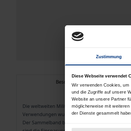
Zustimmung
Diese Webseite verwendet 
Beschreibung
Wir verwenden Cookies, um I
und die Zugriffe auf unsere 
Website an unsere Partner fü
Die weltweiten Militärausgaben sind seit dem Ende
möglicherweise mit weiteren
der Dienste gesammelt habe
Verwendungen wurden frei und nährten so die Ho
Der Sammelband beleuchtet Mythen und Realität
sind die Einsparungen, wie wurden sie in unter