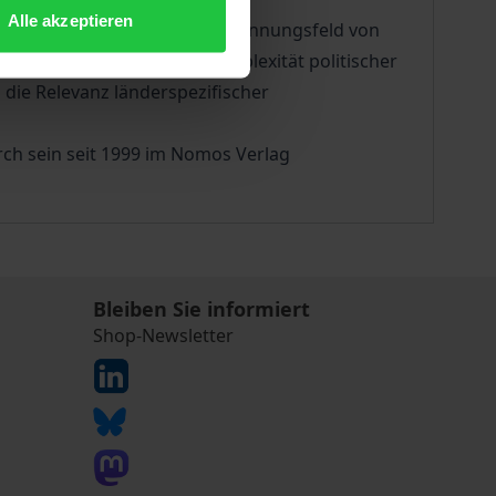
Alle akzeptieren
ysieren die Autoren dieses Spannungsfeld von
gen einerseits und der Komplexität politischer
die Relevanz länderspezifischer
ch sein seit 1999 im Nomos Verlag
Bleiben Sie informiert
Shop-Newsletter