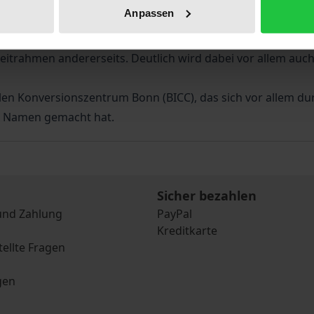
Anpassen
and, Rußland, Guatemala, Nigeria, China und Pakistan) anal
itärausgaben und positiven sozio-ökonomischen Entwicklun
trahmen andererseits. Deutlich wird dabei vor allem auch 
n Konversionszentrum Bonn (BICC), das sich vor allem dur
n Namen gemacht hat.
Sicher bezahlen
und Zahlung
PayPal
Kreditkarte
tellte Fragen
gen