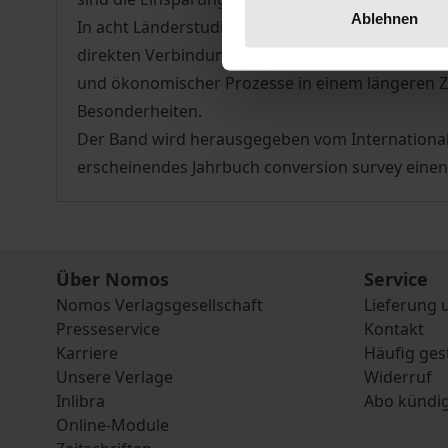
Ablehnen
In acht Länderstudien (USA, Südafrika, Deutschl
direkten Verbindungen zwischen niedrigeren Mil
und ökonomischer Prozesse in einem längeren Zei
Besonderheiten.
Der Band wird herausgegeben vom Internationale
erscheinendes Jahrbuch conversion survey eine
Über Nomos
Service
Nomos Verlagsgesellschaft
Lieferung 
Presseservice
Kontakt
Karriere
Häufig ges
Unsere Verlage
Widerruf
Inlibra
Abo kündi
Online-Module