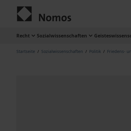
Zum Inhalt springen
Recht
Sozialwissenschaften
Geisteswissens
Startseite
/
Sozialwissenschaften
/
Politik
/
Friedens- u