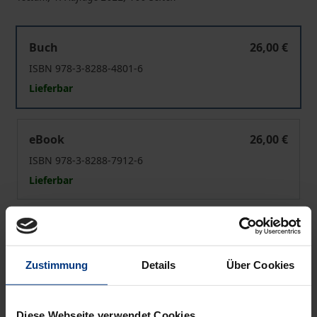
Der Einfluss der COVID-19-Pandemie auf die Psyche
Buch
26,00 €
ISBN 978-3-8288-4801-6
Lieferbar
Der Einfluss der COVID-19-Pandemie auf die Psyche
eBook
26,00 €
ISBN 978-3-8288-7912-6
Lieferbar
Preisangaben inkl. MwSt. Abhängig von der Lieferadresse
kann die MwSt. an der Kasse variieren.
Zustimmung
Details
Über Cookies
In den Warenkorb
Zur Wunschliste hinzufügen
Diese Webseite verwendet Cookies