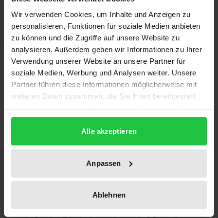
Hinweise zu Versandkosten
Wir verwenden Cookies, um Inhalte und Anzeigen zu
personalisieren, Funktionen für soziale Medien anbieten
zu können und die Zugriffe auf unsere Website zu
analysieren. Außerdem geben wir Informationen zu Ihrer
Beschreibung
Verwendung unserer Website an unsere Partner für
soziale Medien, Werbung und Analysen weiter. Unsere
Inwiefern hängt durch die COVID-19-Pandemie
Partner führen diese Informationen möglicherweise mit
weiteren Daten zusammen, die Sie ihnen bereitgestellt
bedingte Quarantäne mit depressiven Gefühlen und
haben oder die sie im Rahmen Ihrer Nutzung der Dienste
Angsterleben zusammen? Um die Forschungsfrage
gesammelt haben.
zu beantworten, wurde ein aus den Niederlanden
Alle akzeptieren
stammender, repräsentativer Datensatz quantitativ
ausgewertet. Die statistische Analyse der ordinalen
Anpassen
logistischen Regressionen zeigt, dass Individuen, die
sich in Quarantäne befinden, stärkere Angst und
depressive Gefühle erleben, wohingegen die
Ablehnen
multinomialen logistischen Regressionen