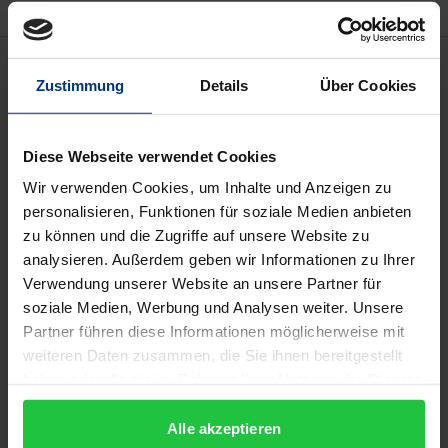
Beschreibung
Zustimmung
Details
Über Cookies
Aus Anlass des eventuellen Beitritts der Türkei zur
EU untersucht der Band internationale,
Diese Webseite verwendet Cookies
insbesondere europarechtliche Regelungen des
Wir verwenden Cookies, um Inhalte und Anzeigen zu
Arbeits- und Sozialrechts. Dabei geht es vor allem
personalisieren, Funktionen für soziale Medien anbieten
um die Auswirkungen dieser Normen auf das
zu können und die Zugriffe auf unsere Website zu
analysieren. Außerdem geben wir Informationen zu Ihrer
türkische und das deutsche Recht.
Verwendung unserer Website an unsere Partner für
Der Band versammelt die Vorträge einer deutsch-
soziale Medien, Werbung und Analysen weiter. Unsere
türkischen Tagung, an der sich Experten von
Partner führen diese Informationen möglicherweise mit
türkischen und deutschen Universitäten und aus
weiteren Daten zusammen, die Sie ihnen bereitgestellt
dem Max-Planck-Institut für ausländisches und
haben oder die sie im Rahmen Ihrer Nutzung der Dienste
internationales Sozialrecht beteiligten.
gesammelt haben.
Alle akzeptieren
Güzel und Nußberger befassen sich grundsätzlich