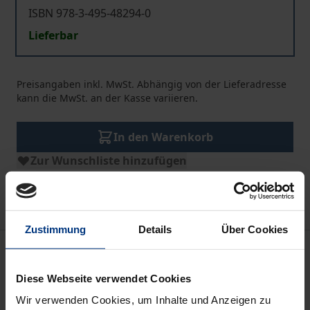
ISBN 978-3-495-48294-0
Lieferbar
Preisangaben inkl. MwSt. Abhängig von der Lieferadresse
kann die MwSt. an der Kasse variieren.
In den Warenkorb
Zur Wunschliste hinzufügen
Hinweise zu Versandkosten
Zustimmung
Details
Über Cookies
Beschreibung
Diese Webseite verwendet Cookies
In diesem fiktiven Interview, das Maurice Blondel
Wir verwenden Cookies, um Inhalte und Anzeigen zu
1928 als eigenständiges Werk veröffentlichen ließ,