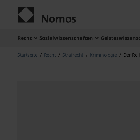
Zum Inhalt springen
Recht
Sozialwissenschaften
Geisteswissens
Startseite
/
Recht
/
Strafrecht
/
Kriminologie
/
Der Rol