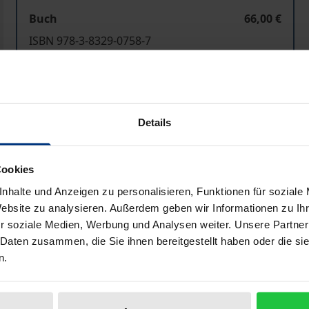
Buch
66,00 €
ISBN 978-3-8329-0758-7
Nicht lieferbar
In den Warenkorb
Zur Wunschliste hinzufü
Details
Hinweise zu Versandkosten
Cookies
nhalte und Anzeigen zu personalisieren, Funktionen für soziale
Website zu analysieren. Außerdem geben wir Informationen zu I
Bibliografische Angaben
r soziale Medien, Werbung und Analysen weiter. Unsere Partner
 Daten zusammen, die Sie ihnen bereitgestellt haben oder die s
n.
treuer des Probanden einerseits und Kontrolleur und Über
der Anlass zu Diskussionen gab. Der Autor setzt sich nach