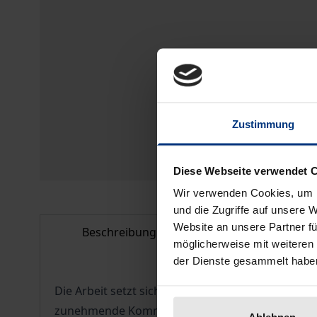
Zustimmung
Diese Webseite verwendet 
Wir verwenden Cookies, um I
und die Zugriffe auf unsere 
Website an unsere Partner fü
Beschreibung
Bibliografisc
möglicherweise mit weiteren
der Dienste gesammelt habe
Die Arbeit setzt sich mit den Herausforderungen 
zunehmende Kommerzialisierung von Nackt- und 
Ablehnen