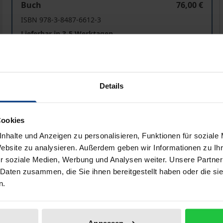
Buch
76,00 €
ISBN 978-3-8487-6612-3
Lieferbar in 3-5 Werktagen
Preisangaben inkl. MwSt. Abhängig von der Lieferadresse kann
Details
In den Warenkorb
Zur Wunschliste hinzufü
Hinweise zu Versandkosten
Cookies
nhalte und Anzeigen zu personalisieren, Funktionen für soziale
Website zu analysieren. Außerdem geben wir Informationen zu I
r soziale Medien, Werbung und Analysen weiter. Unsere Partner
he Angaben
Rezensionen
Zusa
 Daten zusammen, die Sie ihnen bereitgestellt haben oder die s
n.
des Bildnis- und Intimsphärenschutzes im Zeitalter der Digi
Intimaufnahmen oder der eigene digitale Umgang mit der 
Anpassen