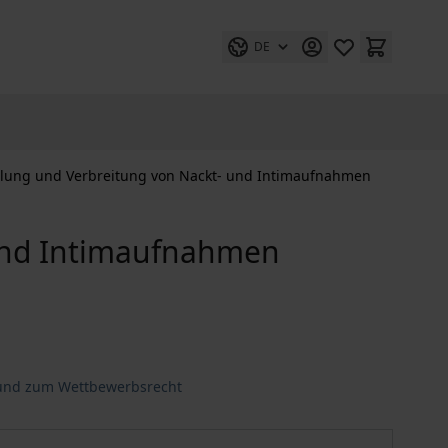
DE
ellung und Verbreitung von Nackt- und Intimaufnahmen
 und Intimaufnahmen
 und zum Wettbewerbsrecht
ackt- und Intimaufnahmen
Der Schutz vor der Herstellung und Verbreitung von Nackt