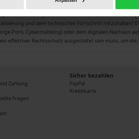
 Werk analysiert zunächst den derzeit bestehenden zivil- 
ung und Verbreitung von Nackt- und Intimaufnahmen und prü
alisierung und dem technischen Fortschritt mitzuhalten? D
ge-Porn, Cybermobbing) oder dem digitalen Nachlass auf
 ein effektiver Rechtsschutz ausgestaltet sein muss, um d
Sicher bezahlen
und Zahlung
PayPal
Kreditkarte
tellte Fragen
gen