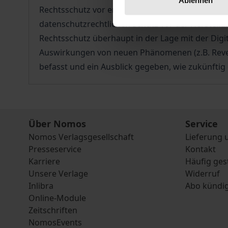
Rechtsschutz vor enorme Herausforderungen. Das
datenschutzrechtlichen Schutz vor der Herstell
Rechtsschutz überhaupt in der Lage mit der Digit
Auswirkungen von neuen Phänomenen (z.B. Reven
befasst und ein Ausblick gegeben, wie zukünftig
Über Nomos
Service
Nomos Verlagsgesellschaft
Lieferung 
Presseservice
Kontakt
Karriere
Häufig ges
Unsere Verlage
Widerruf
Inlibra
Abo kündi
Online-Module
Zeitschriften
NomosEvents