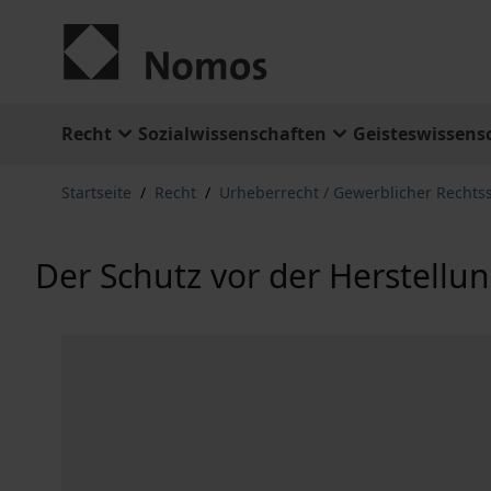
Zum Inhalt springen
Recht
Sozialwissenschaften
Geisteswissens
Startseite
/
Recht
/
Urheberrecht / Gewerblicher Rechts
Der Schutz vor der Herstell