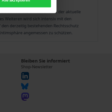
und strafrechtlichen sowie
ft den Schutz umfassend. Ist der aktuelle
es Weiteren wird sich intensiv mit den
 den derzeitig bestehenden Rechtsschutz
ie Intimsphäre angemessen zu schützen.
Bleiben Sie informiert
Shop-Newsletter