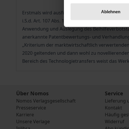
Ablehnen
Erstmals wird ausführlich dargelegt, wie Hochs
i.S.d. Art. 107 Abs. 1 AEUV ausschließen zu könn
Anwendung und Auslegung des Beihilfeverbotstat
anerkannte Patentbewertungs- und Verhandlungs
„Kriterium der marktwirtschaftlich verwertende
2020 geltenden und dann wohl zu novellierenden
Bereich des Technologietransfers weist das Werk
Über Nomos
Service
Nomos Verlagsgesellschaft
Lieferung 
Presseservice
Kontakt
Karriere
Häufig ges
Unsere Verlage
Widerruf
Inlibra
Abo kündi