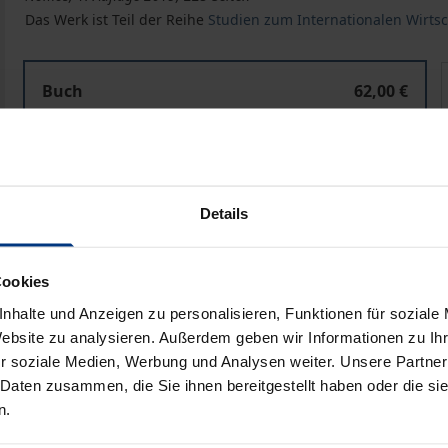
Das Werk ist Teil der Reihe
Studien zum Internationalen Wirtsc
Der Technologietransfer der deutschen Hochschulen i
Buch
62,00 €
ISBN 978-3-8487-5839-5
Lieferbar in 3-5 Werktagen
Details
Preisangaben inkl. MwSt. Abhängig von der Lieferadresse kann
In den Warenkorb
Zur Wunschliste hinzufü
Cookies
Hinweise zu Versandkosten
nhalte und Anzeigen zu personalisieren, Funktionen für soziale
Website zu analysieren. Außerdem geben wir Informationen zu I
r soziale Medien, Werbung und Analysen weiter. Unsere Partner
 Daten zusammen, die Sie ihnen bereitgestellt haben oder die s
bliografische Angaben
Rezensionen
n.