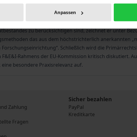
Anpassen
chulen bei der Verwertung von Schutzrechten an Unterneh
en. Nachdem der Autor zu dem Ergebnis gelangt, dass die Un
bestandes zu berücksichtigen sind, zeichnet er unter Bez
methoden das aus dem höchstrichterlich anerkannten „ma
n Forschungseinrichtung“. Schließlich wird die Primärrech
 F&E&I-Rahmens der EU-Kommission kritisch diskutiert. Auf
 eine besondere Praxisrelevanz auf.
Sicher bezahlen
und Zahlung
PayPal
Kreditkarte
tellte Fragen
gen