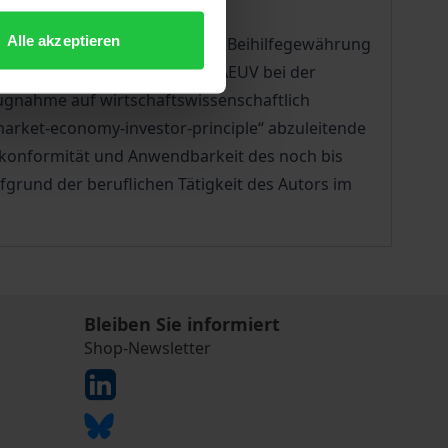
Alle akzeptieren
men vorgehen sollten, um eine Beihilfegewährung
ionsziele des Art. 179 Abs. 1 AEUV bei der
ugnahme auf wirtschaftswissenschaftlich
rket-economy-investor-principle“ abzuleitende
tskonformität und Anwendbarkeit des noch bis
grund der beruflichen Tätigkeit des Autors im
Bleiben Sie informiert
Shop-Newsletter