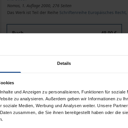
Nomos, 1. Auflage 2000, 276 Seiten
Das Werk ist Teil der Reihe
Schriftenreihe Europäisches Recht, 
Buch
49,00 €
ISBN 978-3-7890-6415-9
Nicht lieferbar
Details
In den Warenkorb
Zur Wunschliste hinzufü
Cookies
Hinweise zu Versandkosten
nhalte und Anzeigen zu personalisieren, Funktionen für soziale
Website zu analysieren. Außerdem geben wir Informationen zu I
r soziale Medien, Werbung und Analysen weiter. Unsere Partner
 Daten zusammen, die Sie ihnen bereitgestellt haben oder die s
Bibliografische Angaben
n.