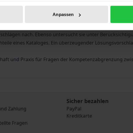
t vermehrt die Aufstellung eines Kompetenzkataloges in den 
Anpassen
nschaft und Mitgliedstaaten in der Europäischen Union be
System der Verträge verbesserungswürdig ist. Sie zeigt di
schlägen nach. Ebenso untersucht sie unter Berücksichtig
ile eines Kataloges. Ein überzeugender Lösungsvorschlag 
enschaft und Praxis für Fragen der Kompetenzabgrenzung zw
Sicher bezahlen
und Zahlung
PayPal
Kreditkarte
tellte Fragen