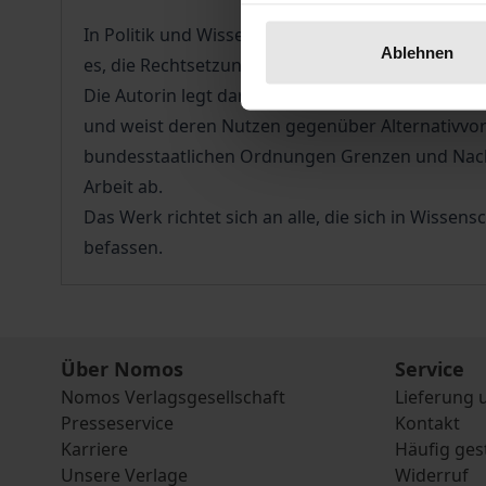
In Politik und Wissenschaft wird in jüngster Zei
Ablehnen
es, die Rechtsetzungszuständigkeiten von Gemei
Die Autorin legt dar, inwieweit das bestehende 
und weist deren Nutzen gegenüber Alternativvor
bundesstaatlichen Ordnungen Grenzen und Nachte
Arbeit ab.
Das Werk richtet sich an alle, die sich in Wiss
befassen.
Über Nomos
Service
Nomos Verlagsgesellschaft
Lieferung 
Presseservice
Kontakt
Karriere
Häufig ges
Unsere Verlage
Widerruf