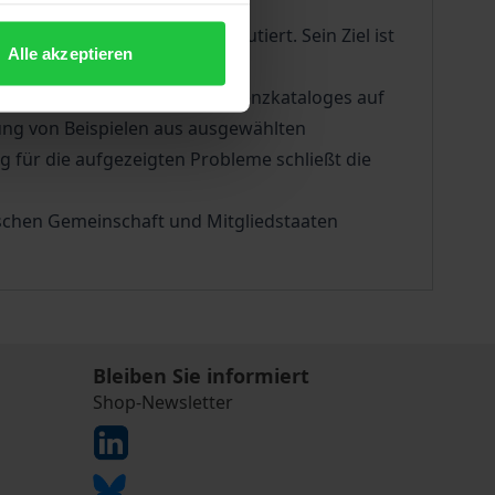
Gemeinschaftsverträgen diskutiert. Sein Ziel ist
Alle akzeptieren
sser abzugrenzen.
e Lösungsansätze eines Kompetenzkataloges auf
ung von Beispielen aus ausgewählten
für die aufgezeigten Probleme schließt die
ischen Gemeinschaft und Mitgliedstaaten
Bleiben Sie informiert
Shop-Newsletter