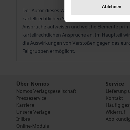
Ablehnen
Der Autor dieses Werkes untersucht die praktisc
kartellrechtlichen Schadensersatz- und Abwehra
Ansprüche aufweisen und welche Elemente primärr
kartellrechtlichen Ansprüche an. Im Hauptteil 
die Auswirkungen von Verstößen gegen das europ
Fallgruppen ermöglicht.
Über Nomos
Service
Nomos Verlagsgesellschaft
Lieferung 
Presseservice
Kontakt
Karriere
Häufig ges
Unsere Verlage
Widerruf
Inlibra
Abo kündi
Online-Module