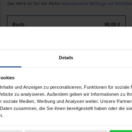
Das Werk ist Teil der Reihe
Münsterische Beiträge zur Rechtsw
Die Anspruchsberechtigung für kartellrechtliche Scha
Buch
98,00 €
ISBN 978-3-8487-8659-6
Lieferbar in 3-5 Werktagen
Details
Preisangaben inkl. MwSt. Abhängig von der Lieferadresse kann
Cookies
In den Warenkorb
Zur Wunschliste hinzufü
nhalte und Anzeigen zu personalisieren, Funktionen für soziale
Hinweise zu Versandkosten
Website zu analysieren. Außerdem geben wir Informationen zu I
r soziale Medien, Werbung und Analysen weiter. Unsere Partner
 Daten zusammen, die Sie ihnen bereitgestellt haben oder die s
n.
liografische Angaben
Zusatzmaterial