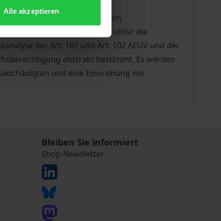
Alle akzeptieren
 und Art. 102 AEUV im Rahmen von
sucht, welche dogmatische Struktur die
nsanalyse der Art. 101 und Art. 102 AEUV und der
uchsberechtigung abstrakt bestimmt. Es werden
 Geschädigten und eine Einordnung der
Bleiben Sie informiert
Shop-Newsletter