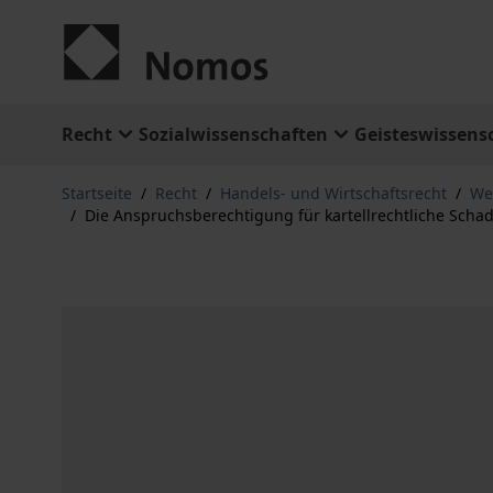
Zum Inhalt springen
Recht
Sozialwissenschaften
Geisteswissens
Startseite
/
Recht
/
Handels- und Wirtschaftsrecht
/
Wet
/
Die Anspruchsberechtigung für kartellrechtliche Sch