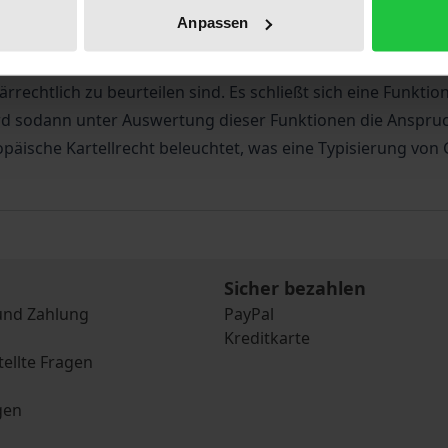
Anpassen
he Fragestellung, wer im Falle der Verletzung der Art. 101
nsprüchen anspruchsberechtigt ist. Es wird zunächst unter
echtlich zu beurteilen sind. Es schließt sich eine Funktio
wird sodann unter Auswertung dieser Funktionen die Anspr
äische Kartellrecht beleuchtet, was eine Typisierung von
Sicher bezahlen
und Zahlung
PayPal
Kreditkarte
tellte Fragen
gen