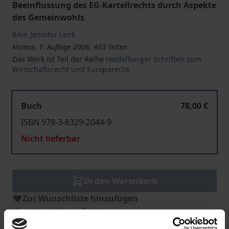
Beeinflussung des EG-Kartellrechts durch Aspekte
des Gemeinwohls
RAin Jennifer Lenk
Nomos, 1. Auflage 2006, 403 Seiten
Das Werk ist Teil der Reihe
Heidelberger Schriften zum
Wirtschaftsrecht und Europarecht
Buch
78,00 €
ISBN 978-3-8329-2044-9
Nicht lieferbar
In den Warenkorb
Zur Wunschliste hinzufügen
Hinweise zu Versandkosten