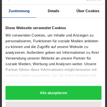
Zustimmung
Details
Über Cookies
Beschreibung
Diese Webseite verwendet Cookies
Anknüpfend an die Frage der Beurteilung
Wir verwenden Cookies, um Inhalte und Anzeigen zu
standesrechtlicher Werbeverbote im
personalisieren, Funktionen für soziale Medien anbieten
Gemeinschaftskartellrecht behandelt die Arbeit
zu können und die Zugriffe auf unsere Website zu
sowohl die spezifische Frage der Einstufung
analysieren. Außerdem geben wir Informationen zu Ihrer
standesrechtlicher Regelungen in das
Verwendung unserer Website an unsere Partner für
kartellrechtliche System als auch die allgemeine
soziale Medien, Werbung und Analysen weiter. Unsere
Partner führen diese Informationen möglicherweise mit
Frage nach einer Berücksichtigung von
weiteren Daten zusammen, die Sie ihnen bereitgestellt
Gemeinwohlaspekten, die dem Standesrecht als
haben oder die sie im Rahmen Ihrer Nutzung der Dienste
Rechtfertigungselement dienen. Dabei werden die
gesammelt haben.
Neuregelung des Artikel 81 Abs. 3 EGV, die neu
Alle akzeptieren
gefasste Gruppenfreistellungsverordnung für
Vertriebsvereinbarungen sowie aktuelle Urteile des