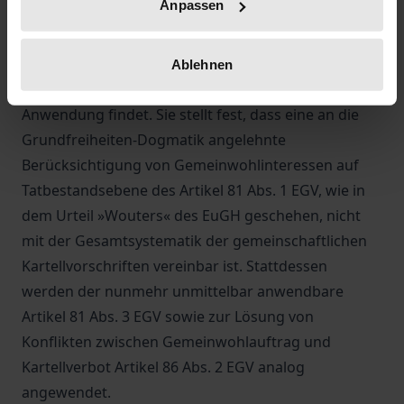
Anpassen
EuGH im Bereich der Artikel 81 (Abs. 1 und 3) und 86
EGV erörtert.
Die Autorin kommt zu dem Ergebnis, dass das
Ablehnen
Kartellverbot auf standesrechtliche Regelungen
Anwendung findet. Sie stellt fest, dass eine an die
Grundfreiheiten-Dogmatik angelehnte
Berücksichtigung von Gemeinwohlinteressen auf
Tatbestandsebene des Artikel 81 Abs. 1 EGV, wie in
dem Urteil »Wouters« des EuGH geschehen, nicht
mit der Gesamtsystematik der gemeinschaftlichen
Kartellvorschriften vereinbar ist. Stattdessen
werden der nunmehr unmittelbar anwendbare
Artikel 81 Abs. 3 EGV sowie zur Lösung von
Konflikten zwischen Gemeinwohlauftrag und
Kartellverbot Artikel 86 Abs. 2 EGV analog
angewendet.