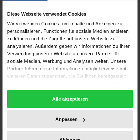
Beschreibung
Diese Webseite verwendet Cookies
Wir verwenden Cookies, um Inhalte und Anzeigen zu
Mit einem Verfassungsvertrag (EVV) würde die
personalisieren, Funktionen für soziale Medien anbieten
Europäische Union in eine neue Phase der
zu können und die Zugriffe auf unsere Website zu
analysieren. Außerdem geben wir Informationen zu Ihrer
Integration eintreten. Die Gemeinsame
Verwendung unserer Website an unsere Partner für
Handelspolitik bildet dabei nach wie vor eine der
soziale Medien, Werbung und Analysen weiter. Unsere
tragenden Säulen der europäischen Integration und
Partner führen diese Informationen möglicherweise mit
das wesentliche außenpolitische Handlungsfeld der
weiteren Daten zusammen, die Sie ihnen bereitgestellt
EU. Die maßgeblichen Rechtsnormen (Art. 131 – 133
haben oder die sie im Rahmen Ihrer Nutzung der Dienste
EGV) werden durch den bisher geplanten EVV
gesammelt haben.
Alle akzeptieren
grundlegend neu gefasst. So wird der
Anwendungsbereich der GHP erweitert und diese
ausdrücklich zu einer ausschließlichen Kompetenz
Anpassen
der EU erklärt. Die Mitwirkungsrechte des EP
werden erheblich erweitert und die GHP in das
Ablehnen