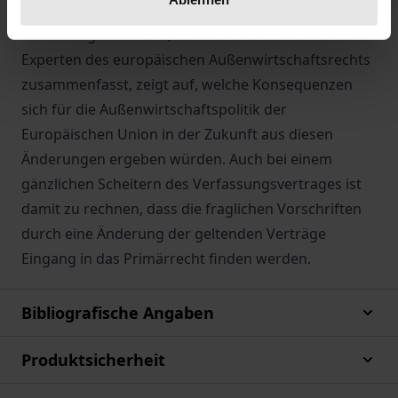
auswärtige Handeln der Union insgesamt integriert.
Der vorliegende Band, der die Referate führender
Experten des europäischen Außenwirtschaftsrechts
zusammenfasst, zeigt auf, welche Konsequenzen
sich für die Außenwirtschaftspolitik der
Europäischen Union in der Zukunft aus diesen
Änderungen ergeben würden. Auch bei einem
gänzlichen Scheitern des Verfassungsvertrages ist
damit zu rechnen, dass die fraglichen Vorschriften
durch eine Änderung der geltenden Verträge
Eingang in das Primärrecht finden werden.
Bibliografische Angaben
Produktsicherheit