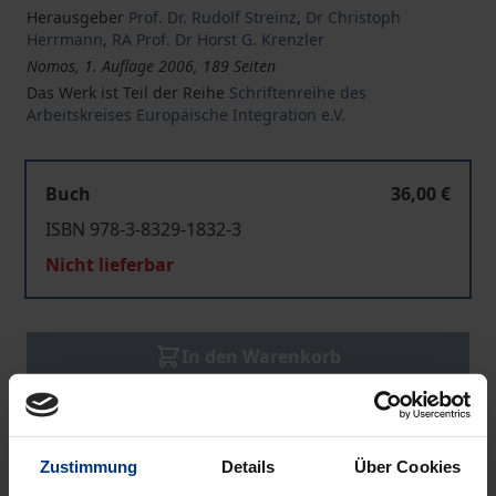
Herausgeber
Prof. Dr. Rudolf Streinz
,
Dr Christoph
Herrmann
,
RA Prof. Dr Horst G. Krenzler
Nomos, 1. Auflage 2006, 189 Seiten
Das Werk ist Teil der Reihe
Schriftenreihe des
Arbeitskreises Europäische Integration e.V.
Buch
36,00 €
ISBN 978-3-8329-1832-3
Nicht lieferbar
In den Warenkorb
Zur Wunschliste hinzufügen
Hinweise zu Versandkosten
Zustimmung
Details
Über Cookies