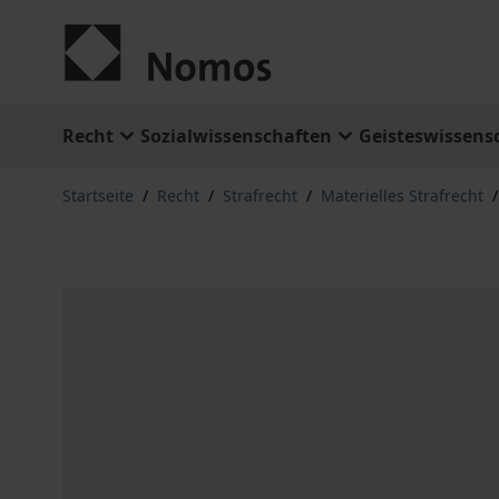
Zum Inhalt springen
Recht
Sozialwissenschaften
Geisteswissens
Startseite
/
Recht
/
Strafrecht
/
Materielles Strafrecht
/