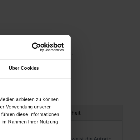
 die MwSt. an der Kasse variieren.
Über Cookies
gen
 Medien anbieten zu können
hrer Verwendung unserer
Produktsicherheit
 führen diese Informationen
ie im Rahmen Ihrer Nutzung
§ 264 StGB). Zu diesem Zweck weist die Autorin