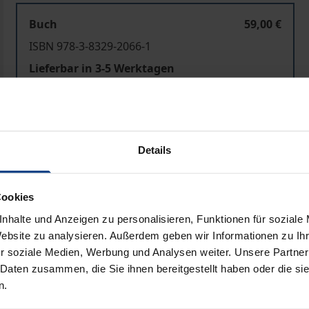
Buch
59,00 €
ISBN 978-3-8329-2066-1
Lieferbar in 3-5 Werktagen
Preisangaben inkl. MwSt. Abhängig von der Lieferadresse kann
Details
In den Warenkorb
Zur Wunschliste hinzufü
Hinweise zu Versandkosten
Cookies
nhalte und Anzeigen zu personalisieren, Funktionen für soziale
Website zu analysieren. Außerdem geben wir Informationen zu I
Bibliografische Angaben
r soziale Medien, Werbung und Analysen weiter. Unsere Partner
 Daten zusammen, die Sie ihnen bereitgestellt haben oder die s
n.
»vorteilhaft« im Straftatbestand des Subventionsbetrugs (