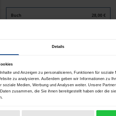
Buch
28,00 €
ISBN 978-3-7890-2851-9
Nicht lieferbar
Details
In den Warenkorb
Zur Wunschliste hinzufü
Hinweise zu Versandkosten
Cookies
nhalte und Anzeigen zu personalisieren, Funktionen für soziale
Website zu analysieren. Außerdem geben wir Informationen zu I
r soziale Medien, Werbung und Analysen weiter. Unsere Partner
Bibliografische Angaben
 Daten zusammen, die Sie ihnen bereitgestellt haben oder die s
n.
chen Binnenmarktes prägt nahezu alle Wirtschaftsbereiche 