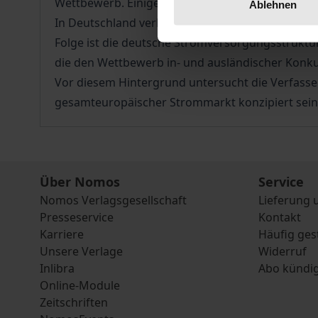
Wettbewerb. Einige wenige Wirtschaftsbereich
Ablehnen
In Deutschland verhindert § 103 GWB die Anwen
Folge ist die deutsche Stromversorgungsstrukt
die den Wettbewerb in- und ausländischer Konku
Vor diesem Hintergrund untersucht die Verfasse
gesamteuropäischer Strommarkt konzipiert sein
Über Nomos
Service
Nomos Verlagsgesellschaft
Lieferung 
Presseservice
Kontakt
Karriere
Häufig ges
Unsere Verlage
Widerruf
Inlibra
Abo kündi
Online-Module
Zeitschriften