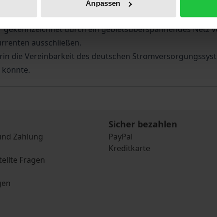
e werden durch nationales Recht von diesem Wettbewerb 
Anpassen
dung der wettbewerbsfördernden Normen des GWB auf den B
ur gekennzeichnet durch ein gebietsüberspannendes Netz 
rrenten ausschließen.
rin die Vereinbarkeit des deutschen Stromversorgungssyst
 könnte.
Sicher bezahlen
und Zahlung
PayPal
Kreditkarte
tellte Fragen
gen