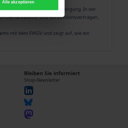
ausgenommen.
Alle akzeptieren
ereich der Elektrizitätsversorgung. In der
von Demarkations- und Konzessionsverträgen,
ems mit dem EWGV und zeigt auf, wie ein
Bleiben Sie informiert
Shop-Newsletter