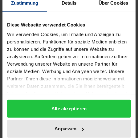
Zustimmung
Details
Über Cookies
Mit dieser Arbeit soll die im Rahmen des
Diese Webseite verwendet Cookies
europäischen Integrationsprozesses in den
Mittelpunkt gerückte Diskussion über die Schaffung
Wir verwenden Cookies, um Inhalte und Anzeigen zu
personalisieren, Funktionen für soziale Medien anbieten
einer Wirtschafts- und Währungsunion durch eine
zu können und die Zugriffe auf unsere Website zu
juristische Analyse der Entscheidungsverfahren und
analysieren. Außerdem geben wir Informationen zu Ihrer
damit verbundener Problemfragen versachlicht
Verwendung unserer Website an unsere Partner für
werden.
soziale Medien, Werbung und Analysen weiter. Unsere
Der Autor beschreibt die im EGV vorgesehenen
Partner führen diese Informationen möglicherweise mit
Verfahren für den Übergang in die Endstufe. Dabei
weiteren Daten zusammen, die Sie ihnen bereitgestellt
haben oder die sie im Rahmen Ihrer Nutzung der Dienste
arbeitet er den im Normengefüge für die Schaffung
gesammelt haben.
einer Wirtschafts- und Währungsunion verankerten
Alle akzeptieren
Stabilitätsgehalt heraus. Ziel ist es, die durch das
Konzept einer Wirtschafts- und Währungsunion als
Stabilitätsgemeinschaft gezogenen Grenzen für die
Anpassen
Auslegung des Normengefüges, insbesondere der