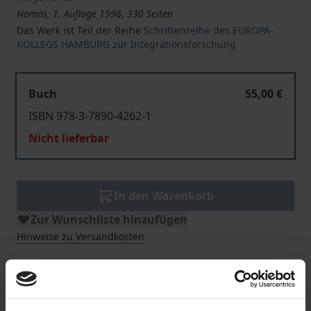
Nomos, 1. Auflage 1996, 330 Seiten
Das Werk ist Teil der Reihe
Schriftenreihe des EUROPA-
KOLLEGS HAMBURG zur Integrationsforschung
Buch
55,00 €
ISBN 978-3-7890-4262-1
Nicht lieferbar
In den Warenkorb
Zur Wunschliste hinzufügen
Hinweise zu Versandkosten
Beschreibung