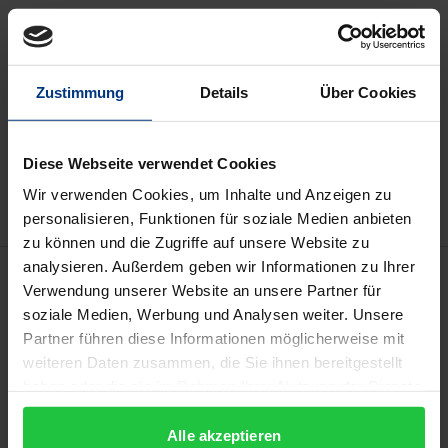
Preisangaben inkl. MwSt. Abhängig von der Lieferadresse
kann die MwSt. an der Kasse variieren.
Zustimmung
Details
Über Cookies
In den Warenkorb
Zur Wunschliste hinzufügen
Diese Webseite verwendet Cookies
Hinweise zu Versandkosten
Wir verwenden Cookies, um Inhalte und Anzeigen zu
personalisieren, Funktionen für soziale Medien anbieten
zu können und die Zugriffe auf unsere Website zu
analysieren. Außerdem geben wir Informationen zu Ihrer
Beschreibung
Verwendung unserer Website an unsere Partner für
soziale Medien, Werbung und Analysen weiter. Unsere
Die vorliegende Arbeit erforscht den Einfluss der
Partner führen diese Informationen möglicherweise mit
höchstrichterlichen Rechtsprechung auf die
weiteren Daten zusammen, die Sie ihnen bereitgestellt
haben oder die sie im Rahmen Ihrer Nutzung der Dienste
Entwicklung des Urheberrechts von 1870–1910. Das
gesammelt haben.
Buch schildert eindrucksvoll die Umsetzung des
Alle akzeptieren
ersten im Deutschen Reich geltenden