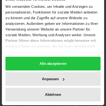
Wir verwenden Cookies, um Inhalte und Anzeigen zu
Beschreibung
personalisieren, Funktionen für soziale Medien anbieten
zu können und die Zugriffe auf unsere Website zu
analysieren. Außerdem geben wir Informationen zu Ihrer
Die Vereinten Nationen und vor allem die
Verwendung unserer Website an unsere Partner für
Generalversammlung sind dank ihrer universellen
soziale Medien, Werbung und Analysen weiter. Unsere
Zusammensetzung einer der wichtigsten Foren für
Partner führen diese Informationen möglicherweise mit
die Außenpolitik der Europäischen Gemeinschaft.
weiteren Daten zusammen, die Sie ihnen bereitgestellt
haben oder die sie im Rahmen Ihrer Nutzung der Dienste
Die vorliegende Studie hat die Beziehungen
gesammelt haben.
zwischen der UN und der EG einer eingehenden
Alle akzeptieren
Prüfung unterzogen. Mit Akribie und vielen
Beispielen hat K.-D. Stadler darzustellen vermocht,
wie schwierig und vielschichtig einerseits der
Anpassen
Abstimmungsprozeß innerhalb der EG-Staaten ist
und wie mühsam das „Einfädeln“ einer
Ablehnen
europäischen Position in den UN-
Entscheidungsmechanismen gestaltet. „Dem Leser