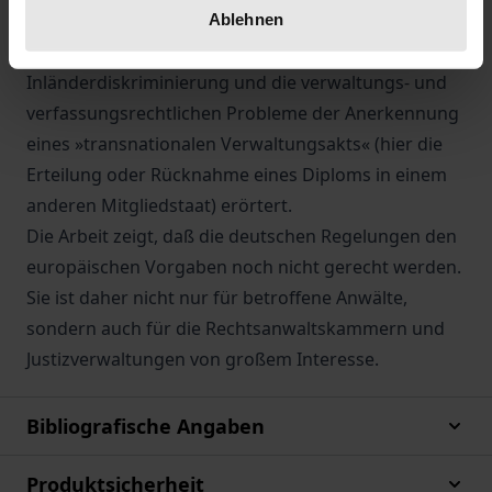
sie mit den gemeinschaftsrechtlichen Vorgaben
Ablehnen
vereinbar sind. Abschließend werden die
Inländerdiskriminierung und die verwaltungs- und
verfassungsrechtlichen Probleme der Anerkennung
eines »transnationalen Verwaltungsakts« (hier die
Erteilung oder Rücknahme eines Diploms in einem
anderen Mitgliedstaat) erörtert.
Die Arbeit zeigt, daß die deutschen Regelungen den
europäischen Vorgaben noch nicht gerecht werden.
Sie ist daher nicht nur für betroffene Anwälte,
sondern auch für die Rechtsanwaltskammern und
Justizverwaltungen von großem Interesse.
Bibliografische Angaben
Produktsicherheit