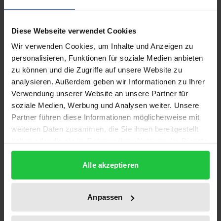
Die (Rechts-)Entwicklung in der Europäischen
Diese Webseite verwendet Cookies
Gemeinschaft beeinflußt sowohl das nationale
Wir verwenden Cookies, um Inhalte und Anzeigen zu
anwaltliche Berufsrecht als auch die wirtschaftlichen
personalisieren, Funktionen für soziale Medien anbieten
Rahmenbedingungen für die anwaltliche Tätigkeit.
zu können und die Zugriffe auf unsere Website zu
Deutlich wird dies beim Recht der Zulassung. Zwei
analysieren. Außerdem geben wir Informationen zu Ihrer
Richtungen sind auszumachen: Die Festlegungen
Verwendung unserer Website an unsere Partner für
der Diplomanerkennungsrichtlinie von 1989 und die
soziale Medien, Werbung und Analysen weiter. Unsere
Partner führen diese Informationen möglicherweise mit
Kriterien, die der Europäische Gerichtshof in seinem
weiteren Daten zusammen, die Sie ihnen bereitgestellt
Urteil »Vlassopoulou« für die Berücksichtigung von
haben oder die sie im Rahmen Ihrer Nutzung der Dienste
Diplomen aus einem anderen Mitgliedstaat
gesammelt haben.
»erfunden« hat.
Alle akzeptieren
Die Arbeit analysiert diese Wege, arbeitet die
Unterschiede heraus und fragt nach den
Anpassen
Konsequenzen. Dabei werden die deutschen
Zulasssungsregelungen daraufhin untersucht, ob