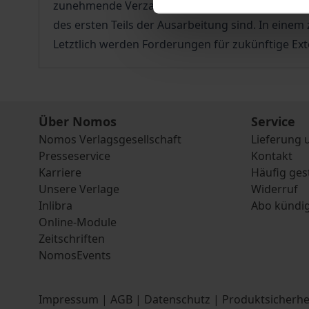
zunehmende Verzahnung nationaler und gemeins
des ersten Teils der Ausarbeitung sind. In einem
Letztlich werden Forderungen für zukünftige Ex
Über Nomos
Service
Nomos Verlagsgesellschaft
Lieferung 
Presseservice
Kontakt
Karriere
Häufig ges
Unsere Verlage
Widerruf
Inlibra
Abo kündi
Online-Module
Zeitschriften
NomosEvents
Impressum
|
AGB
|
Datenschutz
|
Produktsicherhe