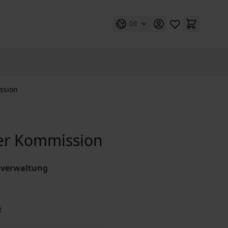
DE
ission
der Kommission
sverwaltung
t