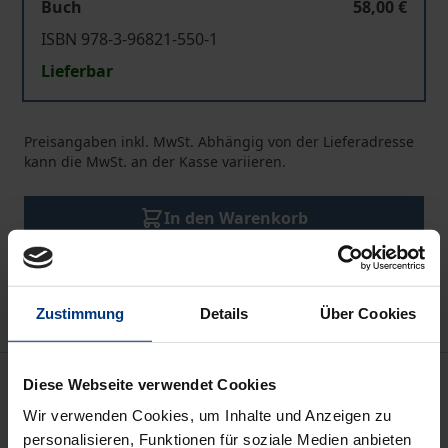
Buch
58,00 €
ISBN 978-3-96821-550-1
Lieferbar
Preisangaben inkl. MwSt. Abhängig von der Lieferadresse
kann die MwSt. an der Kasse variieren.
In den Warenkorb
Zur Wunschliste hinzufügen
Hinweise zu Versandkosten
Zustimmung
Details
Über Cookies
Beschreibung
Diese Webseite verwendet Cookies
Wir verwenden Cookies, um Inhalte und Anzeigen zu
In der entzauberten Welt der Moderne herrscht
personalisieren, Funktionen für soziale Medien anbieten