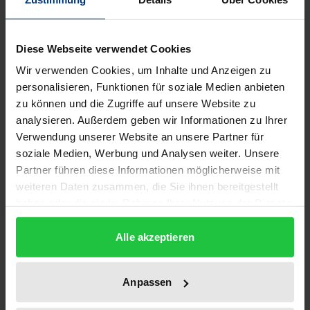
Die Finanzierung der Aufgaben der Europäischen
Union (EU) ist schon seit längerer Zeit strittig. Die
Kritik setzt beim Aufgabenkatalog, aber auch bei der
Diese Webseite verwendet Cookies
Einnahmenseite an. Die heute schon manifestierten
Wir verwenden Cookies, um Inhalte und Anzeigen zu
Finanzierungsdefizite drohen durch die geplante
personalisieren, Funktionen für soziale Medien anbieten
Osterweiterung zu eskalieren.
zu können und die Zugriffe auf unsere Website zu
Die Autorin entwickelt Lösungsmöglichkeiten zur
analysieren. Außerdem geben wir Informationen zu Ihrer
Verwendung unserer Website an unsere Partner für
Überwindung der finanziellen Probleme einer nach
soziale Medien, Werbung und Analysen weiter. Unsere
Osten erweiterten EU. Sie leitet einen
Partner führen diese Informationen möglicherweise mit
Referenzmaßstab für ein föderales System in
weiteren Daten zusammen, die Sie ihnen bereitgestellt
Europa ab. Das Kernstück der Arbeit besteht aus
haben oder die sie im Rahmen Ihrer Nutzung der Dienste
dem Entwurf eines europäischen Finanzausgleichs,
gesammelt haben.
dessen Notwendigkeit mit allokativen, distributiven
Alle akzeptieren
und kompensatorischen Gründen gerechtfertigt
wird.
Anpassen
Die Untersuchung spricht sowohl Wissenschaftler