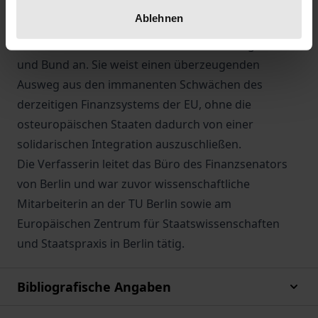
aus den Bereichen öffentliche Finanzen,
Ablehnen
Wirtschaftspolitik und Europäische Integration als
auch Mitarbeiter aus Politik und Verwaltung von EU
und Bund an. Sie weist einen überzeugenden
Ausweg aus den immanenten Schwächen des
derzeitigen Finanzsystems der EU, ohne die
osteuropäischen Staaten dadurch von einer
solidarischen Integration auszuschließen.
Die Verfasserin leitet das Büro des Finanzsenators
von Berlin und war zuvor wissenschaftliche
Mitarbeiterin an der TU Berlin sowie am
Europäischen Zentrum für Staatswissenschaften
und Staatspraxis in Berlin tätig.
Bibliografische Angaben