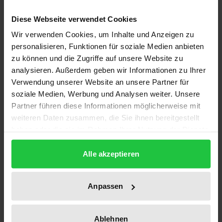
Diese Webseite verwendet Cookies
Voraussetzung für das Gelingen der
Wir verwenden Cookies, um Inhalte und Anzeigen zu
Regierungskonferenz »Maastricht II« 1996 ist eine
personalisieren, Funktionen für soziale Medien anbieten
unvoreingenommene Schwachstellenanalyse der
zu können und die Zugriffe auf unsere Website zu
heute gültigen EU-Verfassung.
analysieren. Außerdem geben wir Informationen zu Ihrer
Aus finanzwissenschaftlicher Perspektive analysiert
Verwendung unserer Website an unsere Partner für
soziale Medien, Werbung und Analysen weiter. Unsere
der Autor, welche Finanzverfassung am ehesten mit
Partner führen diese Informationen möglicherweise mit
den Herausforderungen einer gemeinsamen
weiteren Daten zusammen, die Sie ihnen bereitgestellt
Währung in Einklang steht. Dieses Ideal ist durch
haben oder die sie im Rahmen Ihrer Nutzung der Dienste
eine ausgewogene Aufgabenverteilung zwischen EU
gesammelt haben.
und Mitgliedstaaten und durch ein hohes Maß an
Alle akzeptieren
Schuldendisziplin gekennzeichnet. Es werden
Reformvorschläge abgeleitet, die geeignet sind,
Anpassen
etwa die nach Beginn einer Währungsunion
zunehmenden Verschuldungsanreize
Ablehnen
einzudämmen.