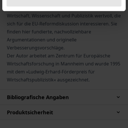
Die Monographie ist für all diejenigen in Politik,
Wirtschaft, Wissenschaft und Publizistik wertvoll, die
sich für die EU-Reformdiskussion interessieren. Sie
finden hier fundierte, nachvollziehbare
Argumentationen und originelle
Verbesserungsvorschläge.
Der Autor arbeitet am Zentrum für Europäische
Wirtschaftsforschung in Mannheim und wurde 1995
mit dem »Ludwig-Erhard-Förderpreis für
Wirtschaftspublizistik« ausgezeichnet.
Bibliografische Angaben
Produktsicherheit