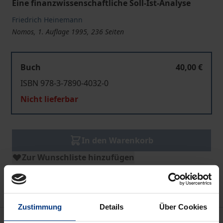
Eine finanzwissenschaftliche Soll-Ist-Analyse
Friedrich Heinemann
Nomos, 1. Auflage 1995, 236 Seiten
Buch
40,00 €
ISBN 978-3-7890-4032-0
Nicht lieferbar
In den Warenkorb
Zur Wunschliste hinzufügen
Hinweise zu Versandkosten
Zustimmung
Details
Über Cookies
Beschreibung