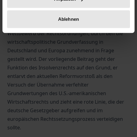
längst nicht mehr unberührt bleibt. Nur geht es
auch hier in Wahrheit weniger um einen
Ablehnen
europäischen, denn um einen transatlantischen
Wettbewerb der Rechtsordnungen, durch den die
wirtschaftspolitische Grundverfassung in
Deutschland und Europa zunehmend in Frage
gestellt wird. Der vorliegende Beitrag geht der
Funktion des Insolvenzrechts auf den Grund, er
entlarvt den aktuellen Reformvorstoß als den
Versuch der Übernahme verfehlter
Grundwertungen des U.S.-amerikanischen
Wirtschaftsrechts und zieht eine rote Linie, die der
deutsche Gesetzgeber aufgreifen und im
europäischen Rechtssetzungsprozess verteidigen
sollte.