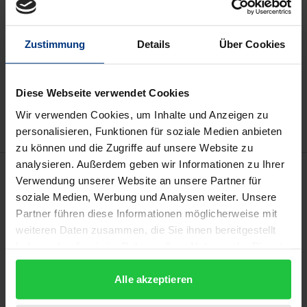
Preisangaben inkl. MwSt. Abhängig von der Lieferadresse
kann die MwSt. an der Kasse variieren.
Zustimmung
Details
Über Cookies
In den Warenkorb
Zur Wunschliste hinzufügen
Diese Webseite verwendet Cookies
Hinweise zu Versandkosten
Wir verwenden Cookies, um Inhalte und Anzeigen zu
personalisieren, Funktionen für soziale Medien anbieten
zu können und die Zugriffe auf unsere Website zu
analysieren. Außerdem geben wir Informationen zu Ihrer
Beschreibung
Verwendung unserer Website an unsere Partner für
soziale Medien, Werbung und Analysen weiter. Unsere
Die Regelungen zur natürlichen
Partner führen diese Informationen möglicherweise mit
Geschäftsunfähigkeit in §§ 104 Nr. 2, 105 BGB sind
weiteren Daten zusammen, die Sie ihnen bereitgestellt
haben oder die sie im Rahmen Ihrer Nutzung der Dienste
seit Inkrafttreten des BGB im Jahr 1900 unverändert
gesammelt haben.
geblieben. Angesichts der für den historischen
Alle akzeptieren
Gesetzgeber unabsehbaren Entwicklungen seither