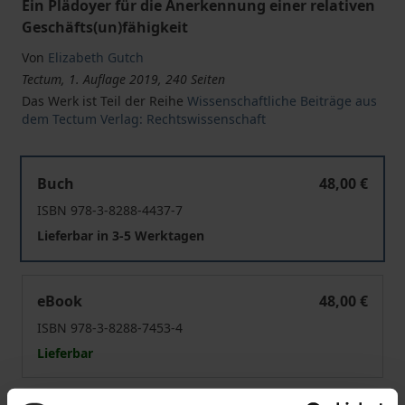
Ein Plädoyer für die Anerkennung einer relativen
Geschäfts(un)fähigkeit
Von
Elizabeth Gutch
Tectum, 1. Auflage 2019, 240 Seiten
Das Werk ist Teil der Reihe
Wissenschaftliche Beiträge aus
dem Tectum Verlag: Rechtswissenschaft
Die Geschäftsunfähigkeit Erwachsener in Deutschland u
Buch
48,00 €
ISBN 978-3-8288-4437-7
Lieferbar in 3-5 Werktagen
Die Geschäftsunfähigkeit Erwachsener in Deutschland u
eBook
48,00 €
ISBN 978-3-8288-7453-4
Lieferbar