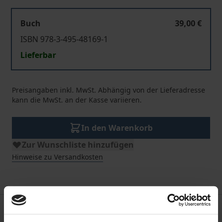
Buch
39,00 €
ISBN 978-3-495-48169-1
Lieferbar
Preisangaben inkl. MwSt. Abhängig von der Lieferadresse
kann die MwSt. an der Kasse variieren.
In den Warenkorb
Zur Wunschliste hinzufügen
Hinweise zu Versandkosten
Beschreibung