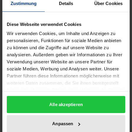
Zustimmung
Details
Über Cookies
Die moderne chinesische Ästhetik ist reich an
Bezügen auf ihre eigene Tradition, aber auch auf die
Diese Webseite verwendet Cookies
westliche Ästhetik. Sie entfaltet ihren Gegenstand in
der Auseinandersetzung mit den materiellen und
Wir verwenden Cookies, um Inhalte und Anzeigen zu
personalisieren, Funktionen für soziale Medien anbieten
schriftlichen Zeugnissen ihrer eigenen Geistes- und
zu können und die Zugriffe auf unsere Website zu
Kulturgeschichte. Überdies ist sie aufs engste mit
analysieren. Außerdem geben wir Informationen zu Ihrer
den gesellschaftlichen und kulturellen
Verwendung unserer Website an unsere Partner für
Umwälzungen des 20. Jahrhunderts verbunden.
soziale Medien, Werbung und Analysen weiter. Unsere
Ausgehend von den Fragestellungen des 20.
Partner führen diese Informationen möglicherweise mit
Jahrhunderts wird in dem Buch Die große Geradheit
weiteren Daten zusammen, die Sie ihnen bereitgestellt
haben oder die sie im Rahmen Ihrer Nutzung der Dienste
gleicht der Krümmung der Überlegung
gesammelt haben.
nachgegangen, wann die chinesische Ästhetik aus
Alle akzeptieren
einer alles bestimmenden Wirklichkeit heraustrat
und sich eine Welt in Freiheit erschloss.
Anpassen
So geht mit dem Begriff des Schönen in China die