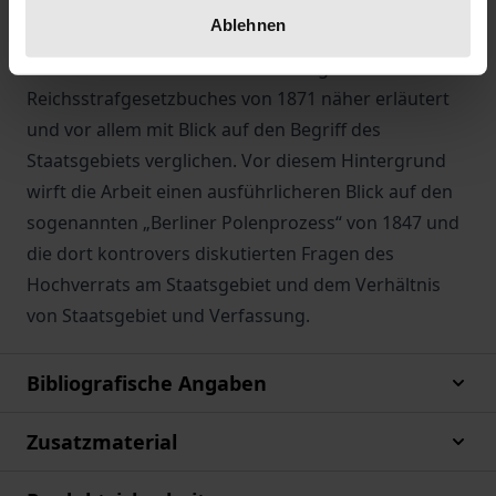
Rechtslehre als auch die Verfassungs- und
Ablehnen
Strafgesetzgebung der Länder des Deutschen
Bundes sowie der Reichsverfassung und des
Reichsstrafgesetzbuches von 1871 näher erläutert
und vor allem mit Blick auf den Begriff des
Staatsgebiets verglichen. Vor diesem Hintergrund
wirft die Arbeit einen ausführlicheren Blick auf den
sogenannten „Berliner Polenprozess“ von 1847 und
die dort kontrovers diskutierten Fragen des
Hochverrats am Staatsgebiet und dem Verhältnis
von Staatsgebiet und Verfassung.
Bibliografische Angaben
Zusatzmaterial