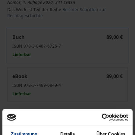
Nomos, 1. Auflage 2020, 341 Seiten
Das Werk ist Teil der Reihe
Berliner Schriften zur
Rechtsgeschichte
Die Integrität des Staatsgebiets im 19. Jahrhundert
Buch
89,00 €
ISBN 978-3-8487-6726-7
Lieferbar
Die Integrität des Staatsgebiets im 19. Jahrhundert
eBook
89,00 €
ISBN 978-3-7489-0849-4
Lieferbar
Preisangaben inkl. MwSt. Abhängig von der Lieferadresse
kann die MwSt. an der Kasse variieren.
Zustimmung
Details
Über Cookies