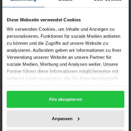
In den Warenkorb
Zur Wunschliste hinzufügen
Hinweise zu Versandkosten
Diese Webseite verwendet Cookies
Wir verwenden Cookies, um Inhalte und Anzeigen zu
personalisieren, Funktionen für soziale Medien anbieten
zu können und die Zugriffe auf unsere Website zu
Beschreibung
analysieren. Außerdem geben wir Informationen zu Ihrer
Verwendung unserer Website an unsere Partner für
soziale Medien, Werbung und Analysen weiter. Unsere
Joachim Kummer untersucht, wie sich im 19.
Partner führen diese Informationen möglicherweise mit
Jahrhundert ein straf- und staatsrechtlicher Schutz
weiteren Daten zusammen, die Sie ihnen bereitgestellt
des Staatsgebiets etablierte. Im Zentrum steht dabei
haben oder die sie im Rahmen Ihrer Nutzung der Dienste
das gegen den Monarchen gerichtete Verbot, das
gesammelt haben.
Staatsgebiet zu teilen oder zu veräußern sowie die
Alle akzeptieren
an die Untertanen adressierten, gebietsbezogenen
Straftatbestände des Hoch- und Landesverrats.
Anpassen
Hierbei werden sowohl die Debatten der