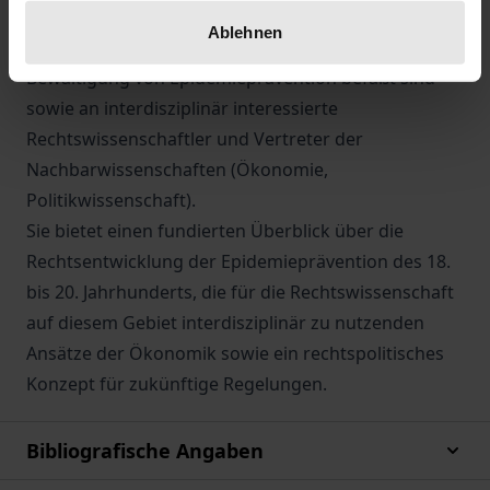
entwickeln.
Ablehnen
Das Werk richtet sich an alle, die mit der rechtlichen
Bewältigung von Epidemieprävention befaßt sind
sowie an interdisziplinär interessierte
Rechtswissenschaftler und Vertreter der
Nachbarwissenschaften (Ökonomie,
Politikwissenschaft).
Sie bietet einen fundierten Überblick über die
Rechtsentwicklung der Epidemieprävention des 18.
bis 20. Jahrhunderts, die für die Rechtswissenschaft
auf diesem Gebiet interdisziplinär zu nutzenden
Ansätze der Ökonomik sowie ein rechtspolitisches
Konzept für zukünftige Regelungen.
Bibliografische Angaben