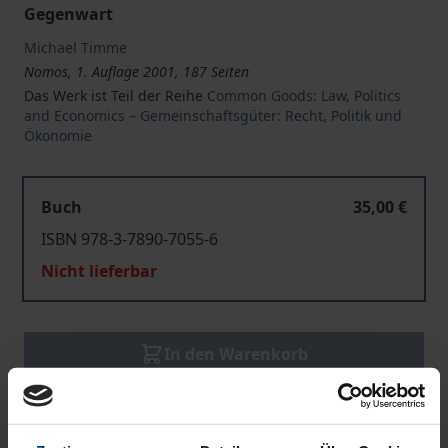
Gegenwart
Michael Timme
Nomos, 1. Auflage 2001, 187 Seiten
Das Werk ist Teil der Reihe
Common Goods: Law, Politics
and Economics – Gemeinschaftsgüter: Recht, Politik und
Ökonomie
Buch
35,00 €
ISBN 978-3-7890-7055-6
Nicht lieferbar
In den Warenkorb
Zur Wunschliste hinzufügen
Hinweise zu Versandkosten