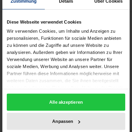
Zustimmung
Details
Über Cookies
Beschreibung
Diese Webseite verwendet Cookies
Wir verwenden Cookies, um Inhalte und Anzeigen zu
Die Vorschriften zur Epidemieprävention sind trotz
personalisieren, Funktionen für soziale Medien anbieten
großer Aktualität des zugrundeliegenden
zu können und die Zugriffe auf unsere Website zu
analysieren. Außerdem geben wir Informationen zu Ihrer
Regelungsproblems ein vergessenes Rechtsgebiet.
Verwendung unserer Website an unsere Partner für
Erkenntnisse der Ökonomik und Politikwissenschaft
soziale Medien, Werbung und Analysen weiter. Unsere
lassen sich interdisziplinär für die
Partner führen diese Informationen möglicherweise mit
Rechtswissenschaft nutzbar machen, um Erfolge
weiteren Daten zusammen, die Sie ihnen bereitgestellt
und Fehlleistungen rechtsgeschichtlicher
haben oder die sie im Rahmen Ihrer Nutzung der Dienste
Regelungen zur Verhinderung von Epidemien neu
gesammelt haben.
Alle akzeptieren
zu begreifen, die gegenwärtigen Normen
problemadäquat auszulegen und schließlich
rechtspolitische Vorschläge für eine bessere Lösung
Anpassen
des Regelungsproblems in der Zukunft zu