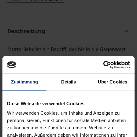
Beschreibung
Mutterliebe ist ein Begriff, der bis in die Gegenwart
durch die Trivialliteratur geistert und Wirkung zeigt.
Was wird im deutschen Heftroman unter dem
Begriff der Mutterliebe verstanden und welche
Zustimmung
Details
Über Cookies
Funktion trägt der Begriff im gesellschaftlichen
Diskurs?
Die promovierte Historikerin und Soziologin Birgit
Diese Webseite verwendet Cookies
Panke-Kochinke ist der Beantwortung dieser Fragen
Wir verwenden Cookies, um Inhalte und Anzeigen zu
in einer Analyse von rund 400 Heftromanen, die in
personalisieren, Funktionen für soziale Medien anbieten
Deutschland seit den 1970er Jahren erschienen sind,
zu können und die Zugriffe auf unsere Website zu
nachgegangen.
analysieren. Außerdem geben wir Informationen zu Ihrer