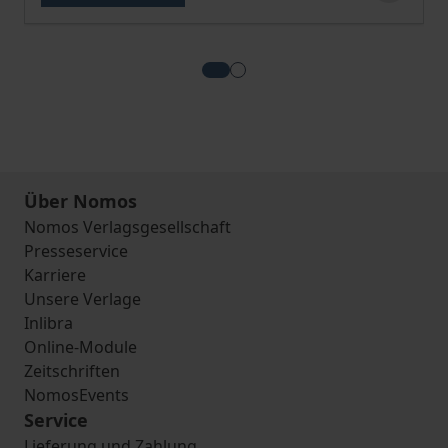
View more about Die Konstrukti
View more about Geschlech
Über Nomos
Nomos Verlagsgesellschaft
Presseservice
Karriere
Unsere Verlage
Inlibra
Online-Module
Zeitschriften
NomosEvents
Service
Lieferung und Zahlung