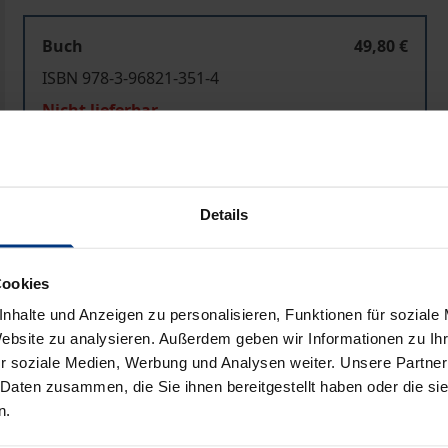
Buch
49,80 €
ISBN 978-3-96821-351-4
Nicht lieferbar
In den Warenkorb
Zur Wunschliste hinzufü
Details
Hinweise zu Versandkosten
Cookies
nhalte und Anzeigen zu personalisieren, Funktionen für soziale
Bibliografische Angaben
Website zu analysieren. Außerdem geben wir Informationen zu I
r soziale Medien, Werbung und Analysen weiter. Unsere Partner
 Daten zusammen, die Sie ihnen bereitgestellt haben oder die s
 im Sinne eines Aufgreifens und Weiterentwickelns der Kuns
n.
isher eine umfassende Untersuchung und damit verbunden 