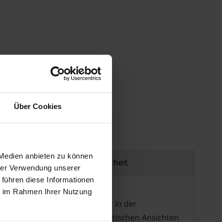
gen
Über Cookies
 Medien anbieten zu können
Produktsicherheit
hrer Verwendung unserer
 führen diese Informationen
ie im Rahmen Ihrer Nutzung
ttheorie E.T.A. Hoffmanns ist in der
ein Vergleich der kunstästhetischen Ansichten