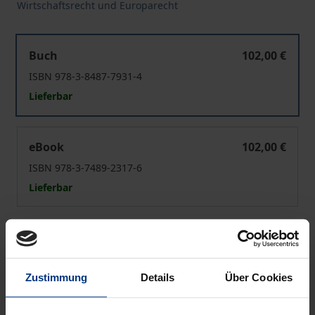
Wirtschaftsrecht und Europarecht
Die Legitimation der beschränkten Haftung im Konzern
Buch
102,00 €
ISBN 978-3-8487-7931-4
Lieferbar
Die Legitimation der beschränkten Haftung im Konzern
eBook
102,00 €
ISBN 978-3-7489-2317-6
Lieferbar
Preisangaben inkl. MwSt. Abhängig von der Lieferadresse
kann die MwSt. an der Kasse variieren.
Zustimmung
Details
Über Cookies
In den Warenkorb
Zur Wunschliste hinzufügen