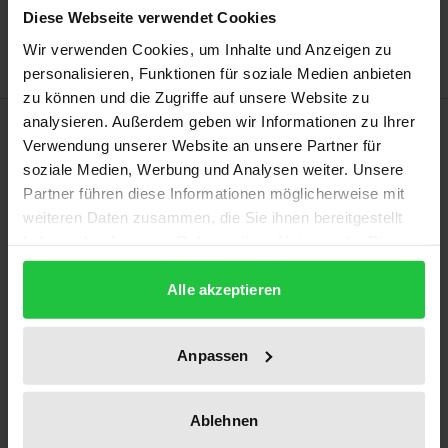
Diese Webseite verwendet Cookies
Hinweise zu Versandkosten
Wir verwenden Cookies, um Inhalte und Anzeigen zu
personalisieren, Funktionen für soziale Medien anbieten
zu können und die Zugriffe auf unsere Website zu
analysieren. Außerdem geben wir Informationen zu Ihrer
Beschreibung
Verwendung unserer Website an unsere Partner für
soziale Medien, Werbung und Analysen weiter. Unsere
In der jüngeren Vergangenheit zeigen sich sowohl in
Partner führen diese Informationen möglicherweise mit
Gesetzgebung als auch in Wissenschaft und
weiteren Daten zusammen, die Sie ihnen bereitgestellt
Rechtsprechung verstärkt Tendenzen, den Konzern
haben oder die sie im Rahmen Ihrer Nutzung der Dienste
gesammelt haben.
nicht mehr nur als wirtschaftliches, sondern auch
Alle akzeptieren
als rechtliches Einheitsunternehmen zu behandeln.
Damit ist die Frage der Legitimation der
Haftungsbeschränkung im Konzern aktueller denn
Anpassen
je.
Die Arbeit widmet sich dieser Frage, indem sie
Ablehnen
zunächst die Legitimationsansätze der