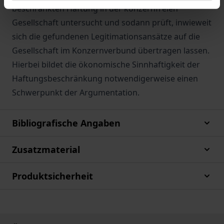
beschränkten Haftung in der konzernfreien
Gesellschaft untersucht und sodann prüft, inwieweit
sich die gefundenen Legitimationsansätze auf die
Gesellschaft im Konzernverbund übertragen lassen.
Hierbei bildet die ökonomische Sinnhaftigkeit der
Haftungsbeschränkung notwendigerweise einen
Schwerpunkt der Argumentation.
Bibliografische Angaben
Zusatzmaterial
Produktsicherheit