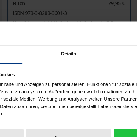
Buch
29,95 €
ISBN 978-3-8288-3601-3
Kurzfristig nicht lieferbar. Lieferbar in 3-5
Werktagen
Preisangaben inkl. MwSt. Abhängig von der Lieferadresse kann
Details
In den Warenkorb
Zur Wunschliste hinzufü
Cookies
Hinweise zu Versandkosten
nhalte und Anzeigen zu personalisieren, Funktionen für soziale
Website zu analysieren. Außerdem geben wir Informationen zu I
r soziale Medien, Werbung und Analysen weiter. Unsere Partner
 Daten zusammen, die Sie ihnen bereitgestellt haben oder die s
Bibliografische Angaben
n.
ersten anderthalb Jahrzehnte des 20. Jahrhunderts gelten we