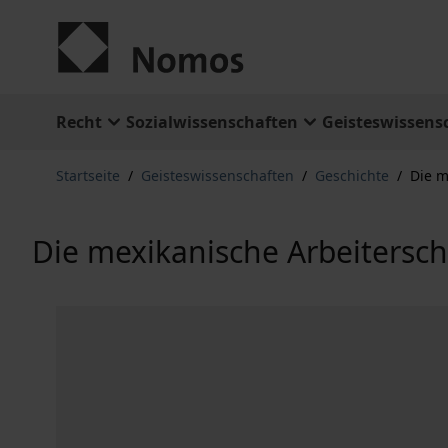
Zum Inhalt springen
Recht
Sozialwissenschaften
Geisteswissens
Startseite
/
Geisteswissenschaften
/
Geschichte
/
Die m
Die mexikanische Arbeiterscha