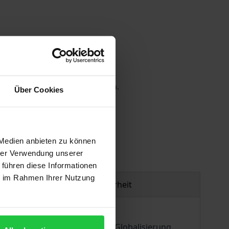
 die MwSt. an der Kasse variieren.
Über Cookies
gen
 Medien anbieten zu können
hrer Verwendung unserer
 führen diese Informationen
ie im Rahmen Ihrer Nutzung
Produktsicherheit
ltweit als eine Hochphase der Globalisierung.