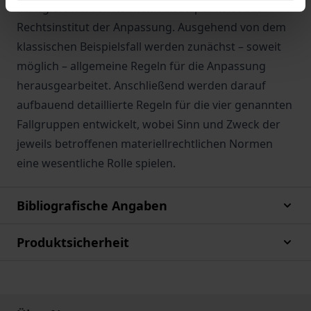
korrigiert werden können. Ansatzpunkt ist das
Rechtsinstitut der Anpassung. Ausgehend von dem
klassischen Beispielsfall werden zunächst – soweit
möglich – allgemeine Regeln für die Anpassung
herausgearbeitet. Anschließend werden darauf
aufbauend detaillierte Regeln für die vier genannten
Fallgruppen entwickelt, wobei Sinn und Zweck der
jeweils betroffenen materiellrechtlichen Normen
eine wesentliche Rolle spielen.
Bibliografische Angaben
Produktsicherheit