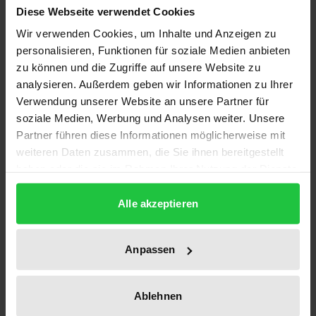
Grundsatz des deutschen internationalen Erbrechts
Diese Webseite verwendet Cookies
ist das Prinzip der Nachlaßeinheit. Verschiedene
Wir verwenden Cookies, um Inhalte und Anzeigen zu
Sondervorschriften können aber zu einer
personalisieren, Funktionen für soziale Medien anbieten
Nachlaßspaltung führen, so daß die
zu können und die Zugriffe auf unsere Website zu
analysieren. Außerdem geben wir Informationen zu Ihrer
Nachlaßgegenstände, die jeweils einer
Verwendung unserer Website an unsere Partner für
Rechtsordnung unterstehen, grundsätzlich wie ein
soziale Medien, Werbung und Analysen weiter. Unsere
selbständiger Nachlaß behandelt werden. Dies führt
Partner führen diese Informationen möglicherweise mit
im wesentlichen in den folgenden vier Bereichen zu
weiteren Daten zusammen, die Sie ihnen bereitgestellt
Schwierigkeiten: Pflichtteils- und Noterbenrechte,
haben oder die sie im Rahmen Ihrer Nutzung der Dienste
Ausgleichung von Vorempfängen, Teilnichtigkeit von
gesammelt haben.
Alle akzeptieren
Testamenten sowie die Haftung der Erben für die
Nachlaßverbindlichkeiten.
Ziel der Arbeit ist die Entwicklung von Kriterien für
Anpassen
die Beurteilung der Fragen, ob und wann die
Nachlaßspaltung tatsächlich zu ungerechten
Ablehnen
Ergebnissen führt und ob und wie diese dann