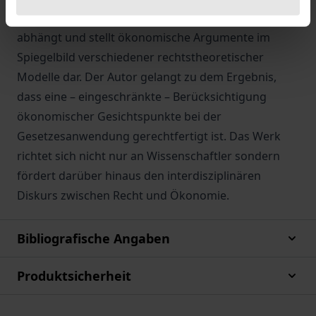
vom rechtstheoretischen Ausgangsverständnis
abhängt und stellt ökonomische Argumente im
Spiegelbild verschiedener rechtstheoretischer
Modelle dar. Der Autor gelangt zu dem Ergebnis,
dass eine – eingeschränkte – Berücksichtigung
ökonomischer Gesichtspunkte bei der
Gesetzesanwendung gerechtfertigt ist. Das Werk
richtet sich nicht nur an Wissenschaftler sondern
fördert darüber hinaus den interdisziplinären
Diskurs zwischen Recht und Ökonomie.
Bibliografische Angaben
Produktsicherheit