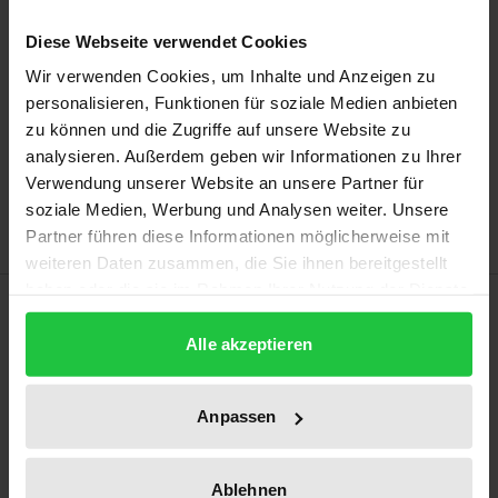
Preisangaben inkl. MwSt. Abhängig von der Lieferadresse
Diese Webseite verwendet Cookies
kann die MwSt. an der Kasse variieren.
Wir verwenden Cookies, um Inhalte und Anzeigen zu
personalisieren, Funktionen für soziale Medien anbieten
In den Warenkorb
zu können und die Zugriffe auf unsere Website zu
analysieren. Außerdem geben wir Informationen zu Ihrer
Zur Wunschliste hinzufügen
Verwendung unserer Website an unsere Partner für
Hinweise zu Versandkosten
soziale Medien, Werbung und Analysen weiter. Unsere
Partner führen diese Informationen möglicherweise mit
weiteren Daten zusammen, die Sie ihnen bereitgestellt
haben oder die sie im Rahmen Ihrer Nutzung der Dienste
Beschreibung
gesammelt haben.
Alle akzeptieren
Die Ökonomisierung aller Lebensbereiche schreitet
weiter voran und hat inzwischen das Recht erreicht.
Anpassen
Inwieweit kann Recht unter ökonomischen
Gesichtspunkten interpretiert werden? Die Arbeit
Ablehnen
zeigt, dass eine Beantwortung der Frage maßgeblich