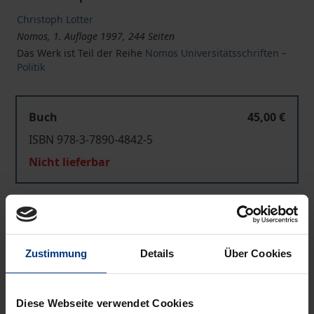
Christoph Lotter
Nomos, 1. Auflage 1997, 244 Seiten
Das Werk ist Teil der Reihe
Nomos Universitätsschriften –
Politik
Buch
45,00 €
ISBN 978-3-7890-4842-5
Nicht lieferbar
In den Warenkorb
Zur Wunschliste hinzufügen
Zustimmung
Details
Über Cookies
Hinweise zu Versandkosten
Diese Webseite verwendet Cookies