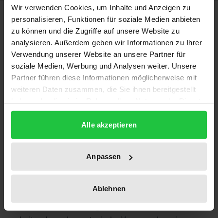
Wir verwenden Cookies, um Inhalte und Anzeigen zu
Beschreibung
personalisieren, Funktionen für soziale Medien anbieten
zu können und die Zugriffe auf unsere Website zu
Die schrittweise Vergemeinschaftung der Außen-
analysieren. Außerdem geben wir Informationen zu Ihrer
Verwendung unserer Website an unsere Partner für
und Sicherheitspolitik in der Europäischen Union
soziale Medien, Werbung und Analysen weiter. Unsere
verlagert Entscheidungen und Kompetenzen in
Partner führen diese Informationen möglicherweise mit
einen Bereich, der für einen nicht absehbaren
weiteren Daten zusammen, die Sie ihnen bereitgestellt
Zeitraum von nationalen Parlamenten nicht mehr
haben oder die sie im Rahmen Ihrer Nutzung der Dienste
und vom Europäischen Parlament noch nicht
gesammelt haben.
umfassender parlamentarischer Kontrolle
Alle akzeptieren
unterworfen werden kann. Die zunehmende
Bedeutung, die der Westeuropäischen Union mit
Anpassen
ihrer Reaktivierung und Modifizierung als
militärischem Element der Europäischen Union in
Ablehnen
sicherheits- und verteidigungspolitischen Fragen
zukommt, wirft die Frage auf, ob eine transnational