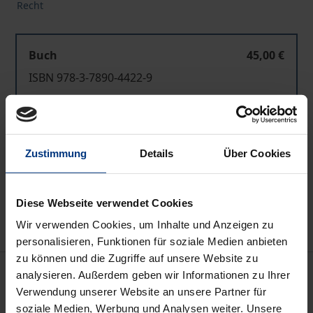
Recht
Buch
45,00 €
ISBN 978-3-7890-4422-9
Nicht lieferbar
Zustimmung
Details
Über Cookies
In den Warenkorb
Zur Wunschliste hinzufügen
Hinweise zu Versandkosten
Diese Webseite verwendet Cookies
Wir verwenden Cookies, um Inhalte und Anzeigen zu
personalisieren, Funktionen für soziale Medien anbieten
zu können und die Zugriffe auf unsere Website zu
Beschreibung
analysieren. Außerdem geben wir Informationen zu Ihrer
Verwendung unserer Website an unsere Partner für
soziale Medien, Werbung und Analysen weiter. Unsere
Seit 21.09.1990 ist die Europäische