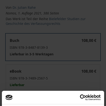
Von
Dr. Julian Rahe
Nomos, 1. Auflage 2021, 386 Seiten
Das Werk ist Teil der Reihe
Bielefelder Studien zur
Geschichte des Verfassungsrechts
Die Rechtsstellung des Monarchen in den Verfassungen
Buch
108,00 €
ISBN 978-3-8487-8139-3
Lieferbar in 3-5 Werktagen
Die Rechtsstellung des Monarchen in den Verfassungen
eBook
108,00 €
ISBN 978-3-7489-2567-5
Lieferbar
Preisangaben inkl. MwSt. Abhängig von der Lieferadresse
kann die MwSt. an der Kasse variieren.