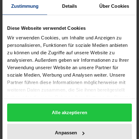
Zustimmung
Details
Über Cookies
In den Warenkorb
Zur Wunschliste hinzufügen
Diese Webseite verwendet Cookies
Hinweise zu Versandkosten
Wir verwenden Cookies, um Inhalte und Anzeigen zu
personalisieren, Funktionen für soziale Medien anbieten
zu können und die Zugriffe auf unsere Website zu
analysieren. Außerdem geben wir Informationen zu Ihrer
Beschreibung
Verwendung unserer Website an unsere Partner für
soziale Medien, Werbung und Analysen weiter. Unsere
Partner führen diese Informationen möglicherweise mit
Die Monarchen der Einzelstaaten des Deutschen
weiteren Daten zusammen, die Sie ihnen bereitgestellt
Bundes haben im Laufe des 19. Jahrhunderts eine
haben oder die sie im Rahmen Ihrer Nutzung der Dienste
Vielzahl unterschiedlicher geschriebener
gesammelt haben.
Verfassungen erlassen. Mit diesen haben sie ihre
Alle akzeptieren
Machtbefugnisse erheblich eingeschränkt. Dies ist
insoweit erstaunlich, als sie erst kurz zuvor den
Anpassen
Übergang zum Absolutismus vollzogen hatten.