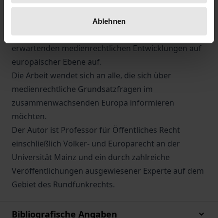
verdeutlicht, warum dem öffentlich-rechtlichen
Rundfunk auch künftig eine Sonderrolle zukommen
Ablehnen
muß, und zeigt in einem Ausblick die zu
erwartenden medienrechtlichen Entwicklungen auf
europäischer Ebene auf.
Die Arbeit wendet sich an alle, die sich über
medienrechtliche Grundsatzfragen im
zusammenwachsenden Europa informieren
möchten.
Der Autor ist Professor für Öffentliches Recht
einschließlich Völker- und Europarecht an der
Universität Mainz und ein durch zahlreiche
Veröffentlichungen ausgewiesener Experte auf dem
Gebiet des Rundfunkrechts.
Bibliografische Angaben