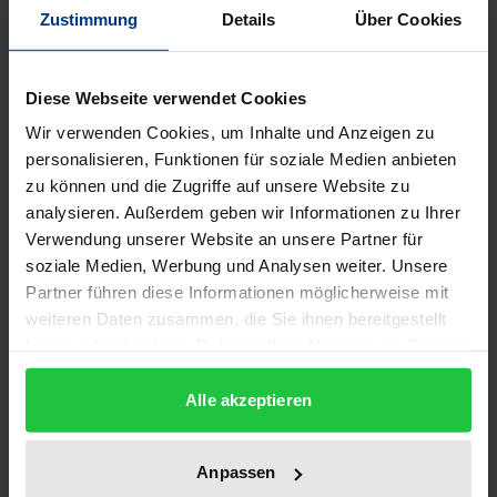
Welche Zukunft hat die duale Rundfunkordnung
Zustimmung
Details
Über Cookies
angesichts einer sich europaweit dramatisch
verändernden Medienlandschaft? Welche Rolle wird
Diese Webseite verwendet Cookies
dem öffentlich-rechtlichen Rundfunk neben den
Wir verwenden Cookies, um Inhalte und Anzeigen zu
immer stärker werdenden privaten Anbietern
personalisieren, Funktionen für soziale Medien anbieten
zukommen?
zu können und die Zugriffe auf unsere Website zu
Antworten auf diese Fragen waren bisher schwer zu
analysieren. Außerdem geben wir Informationen zu Ihrer
finden, auch weil die Gemeinschaftsverträge
Verwendung unserer Website an unsere Partner für
Hörfunk und Fernsehen nicht ausdrücklich
soziale Medien, Werbung und Analysen weiter. Unsere
Partner führen diese Informationen möglicherweise mit
erwähnen und die Richtlinien der EU zum
weiteren Daten zusammen, die Sie ihnen bereitgestellt
Rundfunkwesen keine speziellen Regelungen für
haben oder die sie im Rahmen Ihrer Nutzung der Dienste
den öffentlichen Rundfunk enthalten.
gesammelt haben.
In seinem grundlegenden Rechtsgutachten stellt der
Alle akzeptieren
Verfasser daher zunächst verschiedene europäische
Rundfunkmodelle vor und arbeitet in vergleichender
Anpassen
Analyse die Gemeinsamkeiten heraus. Er