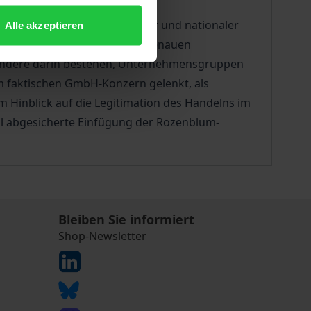
r, sondern ist auf europäischer und nationaler
Alle akzeptieren
 und ihrer Entwicklung einer genauen
besondere darin bestehen, Unternehmensgruppen
im faktischen GmbH-Konzern gelenkt, als
m Hinblick auf die Legitimation des Handelns im
al abgesicherte Einfügung der Rozenblum-
Bleiben Sie informiert
Shop-Newsletter