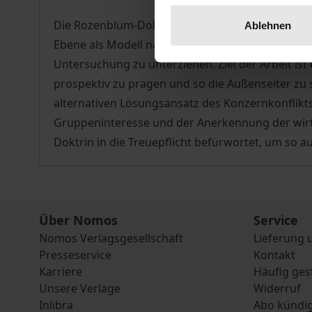
Die Rozenblum-Doktrin – sie stellt nicht etwa ein
Ablehnen
Ebene als Modell nach wie vor von großer Bedeut
Untersuchung zu unterziehen. Ziel der Arbeit i
prospektiv zu prägen und so die Außenseiter zu s
alternativen Lösungsansatz des Konzernkonflikts.
Gruppeninteresse und der Anerkennung der wirts
Doktrin in die Treuepflicht befürwortet, um so au
Über Nomos
Service
Nomos Verlagsgesellschaft
Lieferung 
Presseservice
Kontakt
Karriere
Häufig ges
Unsere Verlage
Widerruf
Inlibra
Abo kündi