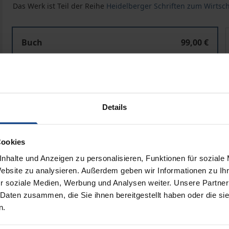
Das Werk ist Teil der Reihe
Heidelberger Schriften zum Wirtsc
Die Rozenblum-Doktrin, ihre Fortschreibung bis zur Ge
Buch
99,00 €
ISBN 978-3-8487-6513-3
Lieferbar in 3-5 Werktagen
Preisangaben inkl. MwSt. Abhängig von der Lieferadresse kann
Details
In den Warenkorb
Zur Wunschliste hinzufü
Cookies
Hinweise zu Versandkosten
nhalte und Anzeigen zu personalisieren, Funktionen für soziale
Website zu analysieren. Außerdem geben wir Informationen zu I
r soziale Medien, Werbung und Analysen weiter. Unsere Partner
 Daten zusammen, die Sie ihnen bereitgestellt haben oder die s
liografische Angaben
Zusatzmaterial
n.