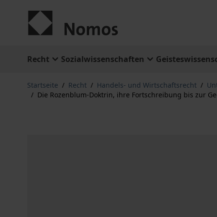
Zum Inhalt springen
Recht
Sozialwissenschaften
Geisteswissens
Startseite
/
Recht
/
Handels- und Wirtschaftsrecht
/
Un
/
Die Rozenblum-Doktrin, ihre Fortschreibung bis zur G