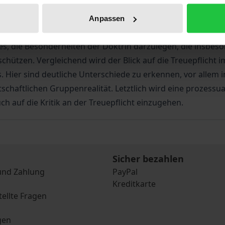
 antiquiertes Rechtsinstitut aus dem letzten Jahrhundert da
Anpassen
ung. Dies regte dazu an, sie in ihrer ursprünglichen Form
st es, die Besonderheiten der Doktrin darzulegen, die ins
chützen. Vergleichend wird der Blick auf die Treuepflicht 
 Hier sind deutliche Unterschiede zu erkennen, vor allem i
chaftlichen Gruppenrealität. Letztlich wird eine prozessu
ch auf die Kritik an der Treuepflicht einzugehen.
Sicher bezahlen
und Zahlung
PayPal
Kreditkarte
tellte Fragen
gen