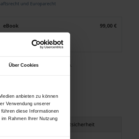
haftsrecht und Europarecht
genwart und ihr Vergleich zur Treuepflicht im faktischen
Die Rozenblum-Doktrin, ihre Fortschreibung bis zur Gegenw
eBook
99,00 €
ISBN 978-3-7489-0599-8
Lieferbar
 die MwSt. an der Kasse variieren.
Über Cookies
gen
 Medien anbieten zu können
hrer Verwendung unserer
 führen diese Informationen
ie im Rahmen Ihrer Nutzung
Produktsicherheit