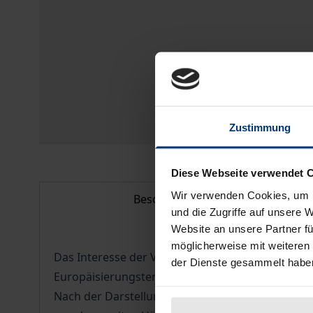
Zustimmung
Diese Webseite verwendet 
Wir verwenden Cookies, um I
Beschreibung
und die Zugriffe auf unsere 
Website an unsere Partner fü
möglicherweise mit weiteren
Das Interesse der Verfasserin gilt der spanische
der Dienste gesammelt habe
Europäisierungstendenz zur Geltung kommt.
Nach der Darstellung des Europagedankens in ei