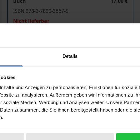
Buch
17,00 €
ISBN 978-3-7890-3667-5
Nicht lieferbar
In den Warenkorb
Zur Wunschliste hinzufü
Details
Hinweise zu Versandkosten
Cookies
nhalte und Anzeigen zu personalisieren, Funktionen für soziale
Bibliografische Angaben
Website zu analysieren. Außerdem geben wir Informationen zu I
r soziale Medien, Werbung und Analysen weiter. Unsere Partner
 Daten zusammen, die Sie ihnen bereitgestellt haben oder die s
n Bildungsreform, die erst in den 90er Jahren und aus der 
n.
nem ersten Hauptkapitel zeichnen die folgenden Kapitel d