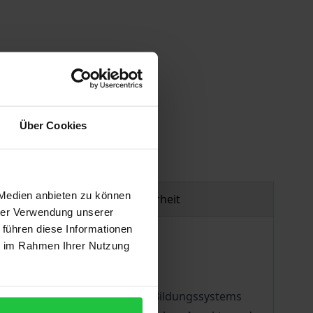
gen
Über Cookies
 Medien anbieten zu können
Produktsicherheit
hrer Verwendung unserer
 führen diese Informationen
ie im Rahmen Ihrer Nutzung
besonderen Perspektive der
ie Geschichte des spanischen Bildungssystems