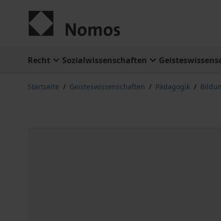
Zum Inhalt springen
Recht
Sozialwissenschaften
Geisteswissens
Startseite
/
Geisteswissenschaften
/
Pädagogik
/
Bildu