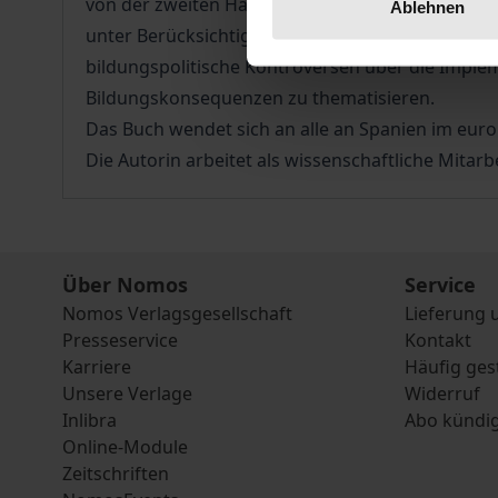
von der zweiten Hälfte des 18. Jahrhunderts bi
Ablehnen
unter Berücksichtigung der politischen Geschicht
bildungspolitische Kontroversen über die Imple
Bildungskonsequenzen zu thematisieren.
Das Buch wendet sich an alle an Spanien im euro
Die Autorin arbeitet als wissenschaftliche Mitarb
Über Nomos
Service
Nomos Verlagsgesellschaft
Lieferung 
Presseservice
Kontakt
Karriere
Häufig ges
Unsere Verlage
Widerruf
Inlibra
Abo kündi
Online-Module
Zeitschriften