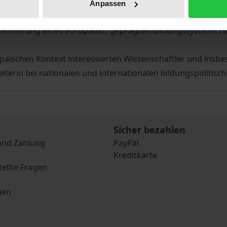
s zur Gegenwart nach. Dies geschieht vor allem anhand der
Anpassen
e Spaniens. Die Verfasserin legt Wert darauf, dabei regiona
mentierung eines europäisch geprägten Bildungssystems her
päischen Kontext interessierten Wissenschaftler und insbe
eiterin bei nationalen und internationalen bildungspolitisch
Sicher bezahlen
und Zahlung
PayPal
Kreditkarte
tellte Fragen
gen