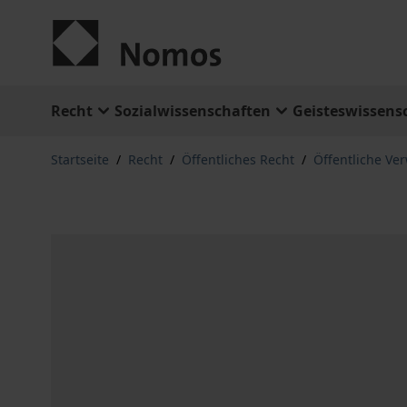
Zum Inhalt springen
Recht
Sozialwissenschaften
Geisteswissens
Startseite
/
Recht
/
Öffentliches Recht
/
Öffentliche Ve