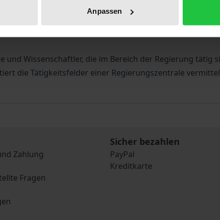
erungszentralen. Dies belegt die vorliegende Abhandlung, 
Anpassen
wissenschaftlicher Sicht analysiert werden. Als instituti
nal dargestellt. Insoweit wird der Praxis ein Orientieru
 und Wissenschaftler, die im Bereich der Regierung tätig s
iert die Tätigkeitsfelder einer Regierungszentrale vermittelt
Sicher bezahlen
und Zahlung
PayPal
Kreditkarte
tellte Fragen
gen