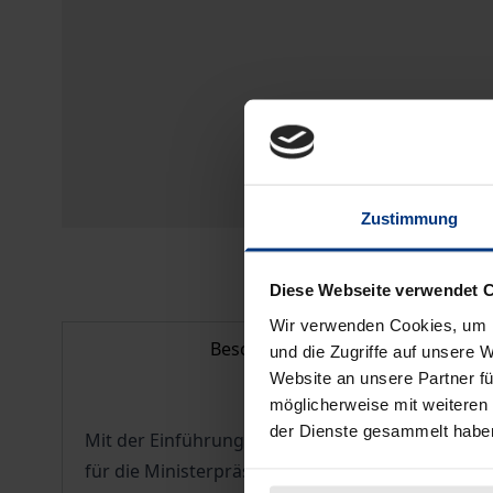
Zustimmung
Diese Webseite verwendet 
Wir verwenden Cookies, um I
Beschreibung
und die Zugriffe auf unsere 
Website an unsere Partner fü
möglicherweise mit weiteren
der Dienste gesammelt habe
Mit der Einführung von Ländern auf dem Gebiet 
für die Ministerpräsidenten Staatskanzleien als 