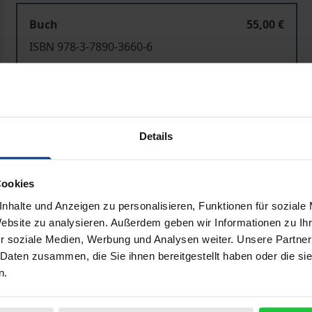
Buch
55,00 €
ISBN 978-3-7890-3660-6
Nicht lieferbar
In den Warenkorb
Zur Wunschliste hinzufü
Details
Hinweise zu Versandkosten
Cookies
nhalte und Anzeigen zu personalisieren, Funktionen für soziale
Bibliografische Angaben
Website zu analysieren. Außerdem geben wir Informationen zu I
r soziale Medien, Werbung und Analysen weiter. Unsere Partner
 Daten zusammen, die Sie ihnen bereitgestellt haben oder die s
n.
der ehemaligen DDR ergab sich die Notwendigkeit, kurzfri
funktionsfähige Arbeitsstäbe einzurichten. Der Aufbau der 