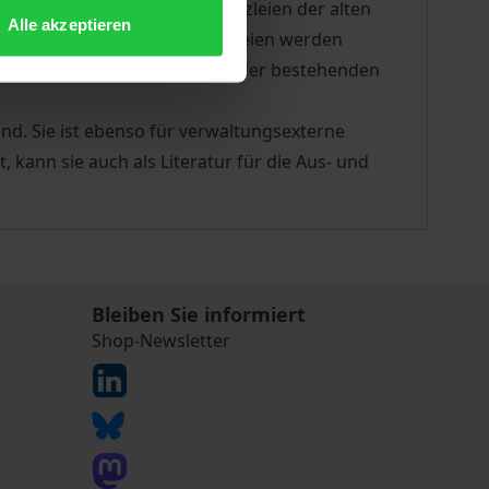
in der erstmals die Staatskanzleien der alten
Alle akzeptieren
onelle Aspekte der Staatskanzleien werden
ngsrahmen für die Entwicklung der bestehenden
ind. Sie ist ebenso für verwaltungsexterne
, kann sie auch als Literatur für die Aus- und
Bleiben Sie informiert
Shop-Newsletter