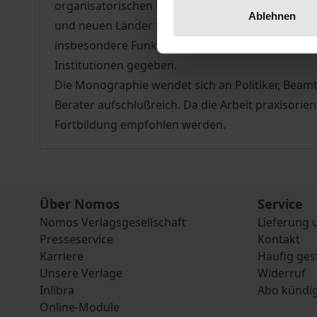
organisatorischen Leitbildern westdeutscher Regi
Ablehnen
und neuen Länder flächendeckend aus verwaltungs
insbesondere Funktionen, Organisation und Perso
Institutionen gegeben.
Die Monographie wendet sich an Politiker, Beamte
Berater aufschlußreich. Da die Arbeit praxisorient
Fortbildung empfohlen werden.
Über Nomos
Service
Nomos Verlagsgesellschaft
Lieferung 
Presseservice
Kontakt
Karriere
Häufig ges
Unsere Verlage
Widerruf
Inlibra
Abo kündi
Online-Module