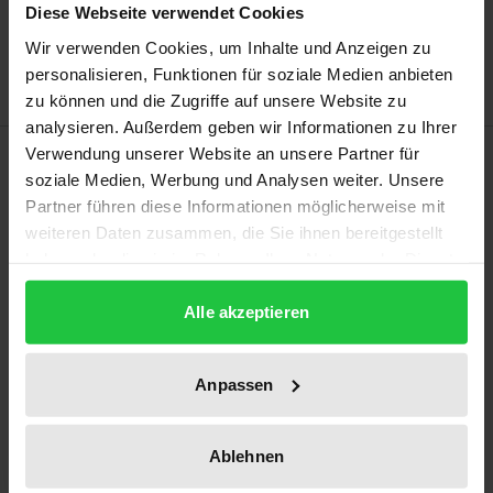
Diese Webseite verwendet Cookies
Zur Wunschliste hinzufügen
Hinweise zu Versandkosten
Wir verwenden Cookies, um Inhalte und Anzeigen zu
personalisieren, Funktionen für soziale Medien anbieten
zu können und die Zugriffe auf unsere Website zu
analysieren. Außerdem geben wir Informationen zu Ihrer
Beschreibung
Verwendung unserer Website an unsere Partner für
soziale Medien, Werbung und Analysen weiter. Unsere
Partner führen diese Informationen möglicherweise mit
Mit dem Bau von Infrastruktursystemen geht die
weiteren Daten zusammen, die Sie ihnen bereitgestellt
Erwartung einher, dass diese eine lange Zeit
haben oder die sie im Rahmen Ihrer Nutzung der Dienste
überdauern und in ihrer Form stabil bleiben.
gesammelt haben.
Stadtrohrpostsysteme, wie man sie aus dem 19. und
Alle akzeptieren
20. Jahrhundert kennt, werden heute nicht mehr
betrieben. Daher untersucht diese Studie, anhand
Anpassen
einer Analyse der Rohrpostnetze Berlins und
Hamburgs, die Funktion sowie die Kritikalität von
Ablehnen
Stadtrohrpostsystemen. Interdisziplinäre Ansätze