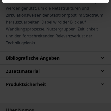
aus der Infrastruktur- und der KRITIS Forschung
werden genutzt, um die Netzstrukturen und
Zirkulationsweisen der Stadtrohrpost im Stadtraum
herauszuarbeiten. Dabei wird der Blick auf
Wandlungsprozesse, Nutzergruppen, Zeitlichkeit
und den fortschreitenden Relevanzverlust der
Technik gelenkt.
Bibliografische Angaben
Zusatzmaterial
Produktsicherheit
Über Nomos