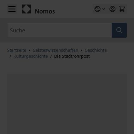
Zum Inhalt springen
Suche
Startseite
/
Geisteswissenschaften
/
Geschichte
/
Kulturgeschichte
/
Die Stadtrohrpost