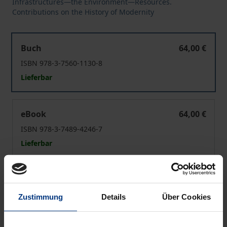
Infrastructures—the Environment—Resources.
Contributions on the History of Modernity
Die Stadtrohrpost
Buch
64,00 €
ISBN 978-3-7560-1130-8
Lieferbar
Die Stadtrohrpost
eBook
64,00 €
ISBN 978-3-7489-4246-7
Lieferbar
Preisangaben inkl. MwSt. Abhängig von der Lieferadresse
kann die MwSt. an der Kasse variieren.
Zustimmung
Details
Über Cookies
In den Warenkorb