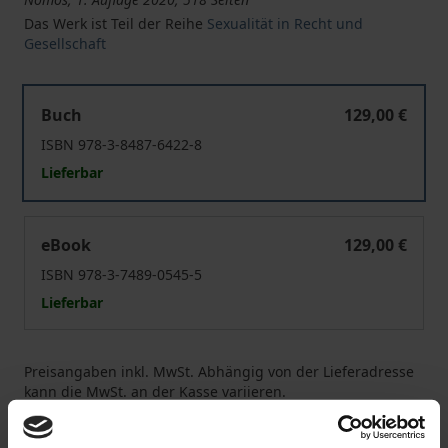
Das Werk ist Teil der Reihe
Sexualität in Recht und
Gesellschaft
Die Strafbarkeit nicht-einvernehmlicher sexueller Ha
Buch
129,00 €
ISBN 978-3-8487-6422-8
Lieferbar
Die Strafbarkeit nicht-einvernehmlicher sexueller Ha
eBook
129,00 €
ISBN 978-3-7489-0545-5
Lieferbar
Preisangaben inkl. MwSt. Abhängig von der Lieferadresse
kann die MwSt. an der Kasse variieren.