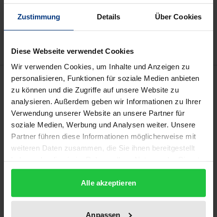
In den Warenkorb
Zur Wunschliste hinzufügen
Zustimmung
Details
Über Cookies
Hinweise zu Versandkosten
Diese Webseite verwendet Cookies
Wir verwenden Cookies, um Inhalte und Anzeigen zu
Beschreibung
personalisieren, Funktionen für soziale Medien anbieten
zu können und die Zugriffe auf unsere Website zu
analysieren. Außerdem geben wir Informationen zu Ihrer
Die Frage der Strafbarkeit von Eingriffen in das
Verwendung unserer Website an unsere Partner für
sexuelle Selbstbestimmungsrecht erwachsener
soziale Medien, Werbung und Analysen weiter. Unsere
Personen wird gesellschaftlich und wissenschaftlich
Partner führen diese Informationen möglicherweise mit
auch nach der Reform des § 177 StGB im Jahr 2016
weiteren Daten zusammen, die Sie ihnen bereitgestellt
haben oder die sie im Rahmen Ihrer Nutzung der Dienste
kontrovers diskutiert: Wann ist eine sexuelle
gesammelt haben.
Handlung als nicht-einvernehmlich anzusehen? Ist
Alle akzeptieren
das Strafrecht der geeignete
Regulierungsmechanismus für
alle
Eingriffe in das
sexuelle Selbstbestimmungsrecht? Geht die Reform
Anpassen