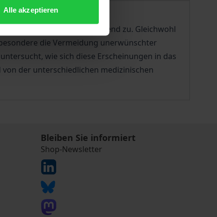
Alle akzeptieren
sche Praxis nehmen fortwährend zu. Gleichwohl
Insbesondere die Vermeidung unerwünschter
untersucht, wie sich diese Erscheinungen in das
d von der unterschiedlichen medizinischen
Bleiben Sie informiert
Shop-Newsletter