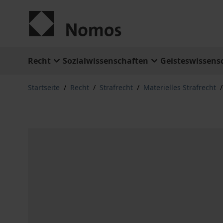
Zum Inhalt springen
Recht
Sozialwissenschaften
Geisteswissens
Startseite
/
Recht
/
Strafrecht
/
Materielles Strafrecht
/