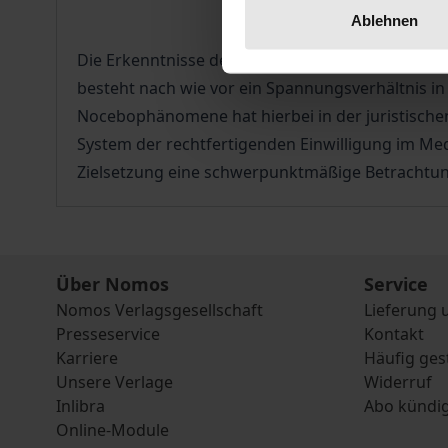
Ablehnen
Die Erkenntnisse der medizinischen Wissenscha
besteht nach wie vor ein Spannungsverhältnis i
Nocebophänomene hat hierbei in der juristischen
System der rechtfertigenden Einwilligung im Med
Zielsetzung eine schwerpunktmäßige Betrachtung
Über Nomos
Service
Nomos Verlagsgesellschaft
Lieferung 
Presseservice
Kontakt
Karriere
Häufig ges
Unsere Verlage
Widerruf
Inlibra
Abo kündi
Online-Module