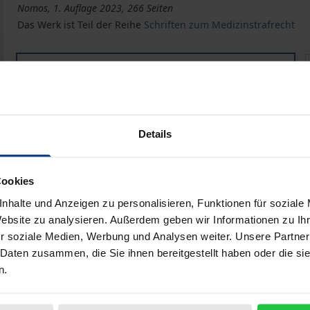
Nomos, 1. Auflage 2023, 266 Seiten
Das Werk ist Teil der Reihe
Schriften zum Medizinstrafrecht
Die strafrechtlichen Grenzen der rechtfertigenden E
Buch
79,00 €
ISBN 978-3-7560-1332-6
Lieferbar
Details
Preisangaben inkl. MwSt. Abhängig von der Lieferadresse kann
Cookies
In den Warenkorb
Zur Wunschliste hinzufü
nhalte und Anzeigen zu personalisieren, Funktionen für soziale
Website zu analysieren. Außerdem geben wir Informationen zu I
Hinweise zu Versandkosten
r soziale Medien, Werbung und Analysen weiter. Unsere Partner
 Daten zusammen, die Sie ihnen bereitgestellt haben oder die s
n.
liografische Angaben
Zusatzmaterial