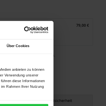
inwilligung im Zusammenhang mit Placebo- und Nocebophä
Die strafrechtlichen Grenzen der rechtfertigenden Einwi
eBook
79,00 €
ISBN 978-3-7489-1859-2
Lieferbar
Über Cookies
 die MwSt. an der Kasse variieren.
gen
 Medien anbieten zu können
hrer Verwendung unserer
 führen diese Informationen
ie im Rahmen Ihrer Nutzung
Produktsicherheit