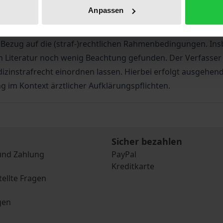
Anpassen
ft um Placebo- sowie Nocebophänomene für die therapeuti
n Bezug auf die (straf-)rechtlichen Rahmenbedingungen. 
 Literatur noch wenig Beachtung gefunden. Der Verfasser 
izinstrafrecht einordnen lassen. Hierbei erfolgt ausgehen
 im Kontext ärztlicher Aufklärungspflichten.
Sicher bezahlen
und Zahlung
PayPal
Kreditkarte
tellte Fragen
gen